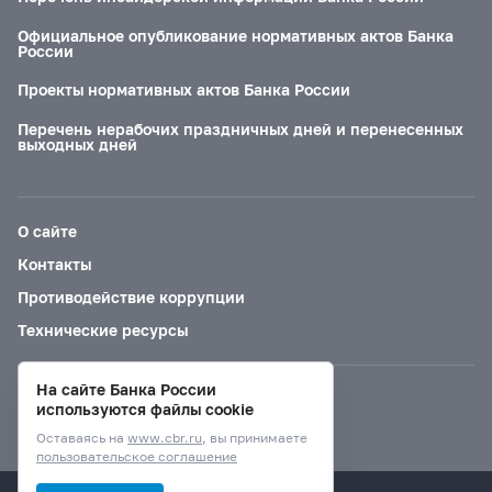
Официальное опубликование нормативных актов Банка
России
Проекты нормативных актов Банка России
Перечень нерабочих праздничных дней и перенесенных
выходных дней
О сайте
Контакты
Противодействие коррупции
Технические ресурсы
На сайте Банка России
Версия для слабовидящих
используются файлы cookie
Оставаясь на
www.cbr.ru
, вы принимаете
пользовательское соглашение