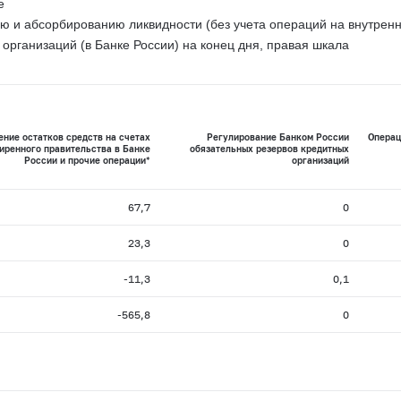
е
ю и абсорбированию ликвидности (без учета операций на внутрен
 организаций (в Банке России) на конец дня, правая шкала
ние остатков средств на счетах
Регулирование Банком России
Операц
иренного правительства в Банке
обязательных резервов кредитных
России и прочие операции*
организаций
67,7
0
23,3
0
-11,3
0,1
-565,8
0