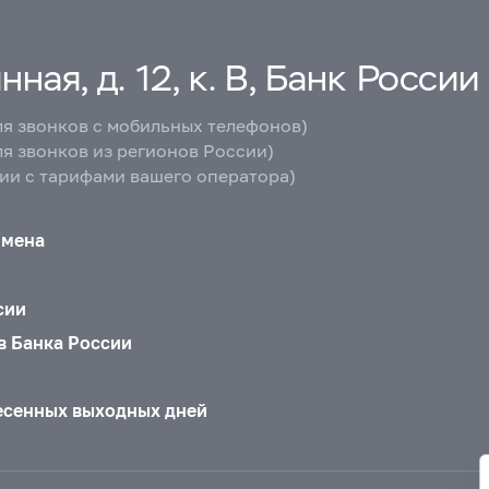
ная, д. 12, к. В, Банк России
ля звонков с мобильных телефонов)
ля звонков из регионов России)
вии с тарифами вашего оператора)
бмена
сии
в Банка России
есенных выходных дней