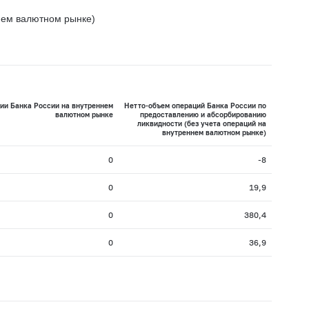
нем валютном рынке)
ии Банка России на внутреннем
Нетто-объем операций Банка России по
валютном рынке
предоставлению и абсорбированию
ликвидности (без учета операций на
внутреннем валютном рынке)
0
-8
0
19,9
0
380,4
0
36,9