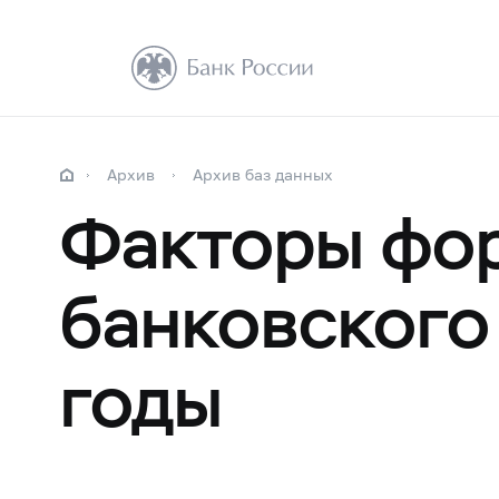
Архив
Архив баз данных
Факторы фо
банковского 
годы