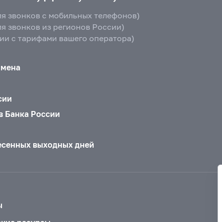
ля звонков с мобильных телефонов)
ля звонков из регионов России)
вии с тарифами вашего оператора)
бмена
сии
в Банка России
есенных выходных дней
ы