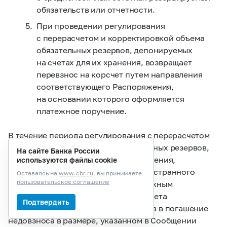
обязательств или отчетности.
При проведении регулирования
с перерасчетом и корректировкой объема
обязательных резервов, депонируемых
на счетах для их хранения, возвращает
перевзнос на корсчет путем направления
соответствующего Распоряжения,
на основании которого оформляется
платежное поручение.
В течение периода регулирования с перерасчетом
и корректировкой объема обязательных резервов,
На сайте Банка России
депонируемых на счетах для их хранения,
используются файлы cookie
кредитная организация
(филиал иностранного
Оставаясь на
www.cbr.ru
, вы принимаете
пользовательское соглашение
банка) осуществляет перевод платежным
поручением денежных средств на счета
Подтвердить
для хранения обязательных резервов в погашение
недовзноса в размере, указанном в Сообщении