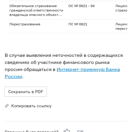
Обязательное страхование
ОС № 0621 - 04
Лицензия
гражданской ответственности
страхова
владельца опасного объекта
за причинение вреда в
результате аварии на опасном
Перестрахование
ПС № 0621
Лицензия
объекте
перестра
В случае выявления неточностей в содержащихся
сведениях об участнике финансового рынка
просим обращаться в
Интернет-приемную Банка
России
.
Сохранить в PDF
Копировать ссылку
Страница была полезной?