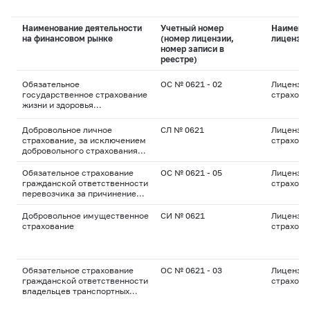
Наименование деятельности
Учетный номер
Наимено
на финансовом рынке
(номер лицензии,
лицензи
номер записи в
реестре)
Обязательное
ОС № 0621 - 02
Лицензия
государственное страхование
страхова
жизни и здоровья
военнослужащих, граждан,
призванных на военные сборы,
Добровольное личное
СЛ № 0621
Лицензия
лиц рядового и
страхование, за исключением
страхова
начальствующего состава
добровольного страхования
органов внутренних дел
жизни
Российской Федерации,
Обязательное страхование
ОС № 0621 - 05
Лицензия
государственной
гражданской ответственности
страхова
противопожарной службы,
перевозчика за причинение
сотрудников учреждений и
вреда жизни, здоровью,
органов уголовно-
имуществу пассажиров
Добровольное имущественное
СИ № 0621
Лицензия
исполнительной системы,
страхование
страхова
сотрудников войск
национальной гвардии
Российской Федерации,
сотрудников органов
Обязательное страхование
ОС № 0621 - 03
Лицензия
принудительного исполнения
гражданской ответственности
страхова
Российской Федерации
владельцев транспортных
средств