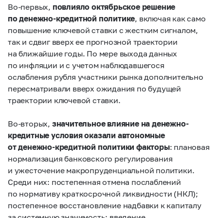
Во-первых,
повлияло октябрьское решение
по денежно-кредитной политике
, включая как само
повышение ключевой ставки с жестким сигналом,
так и сдвиг вверх ее прогнозной траектории
на ближайшие годы. По мере выхода данных
по инфляции и с учетом наблюдавшегося
ослабления рубля участники рынка дополнительно
пересматривали вверх ожидания по будущей
траектории ключевой ставки.
Во-вторых,
значительное влияние на денежно-
кредитные условия оказали автономные
от денежно-кредитной политики факторы
: плановая
нормализация банковского регулирования
и ужесточение макропруденциальной политики.
Среди них: постепенная отмена послаблений
по нормативу краткосрочной ликвидности (НКЛ);
постепенное восстановление надбавки к капиталу
за системную значимость; введение