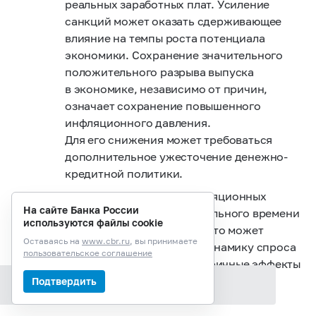
реальных заработных плат. Усиление
санкций может оказать сдерживающее
влияние на темпы роста потенциала
экономики. Сохранение значительного
положительного разрыва выпуска
в экономике, независимо от причин,
означает сохранение повышенного
инфляционного давления.
Для его снижения может требоваться
дополнительное ужесточение денежно-
кредитной политики.
Сохранение высоких инфляционных
На сайте Банка России
ожиданий в течение длительного времени
используются файлы cookie
или их дальнейший рост.
Это может
Оставаясь на
www.cbr.ru
, вы принимаете
как напрямую влиять на динамику спроса
пользовательское соглашение
и цен, так и усиливать вторичные эффекты
от разовых факторов в динамике
Подтвердить
Содержание раздела
инфляции.