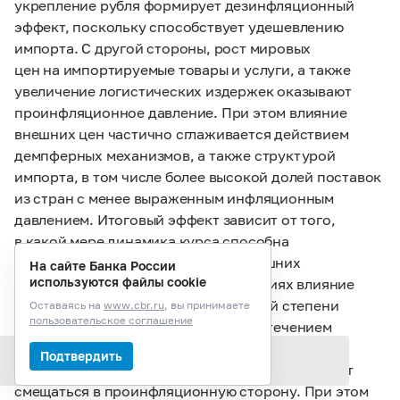
укрепление рубля формирует дезинфляционный
эффект, поскольку способствует удешевлению
импорта. С другой стороны, рост мировых
цен на импортируемые товары и услуги, а также
увеличение логистических издержек оказывают
проинфляционное давление. При этом влияние
внешних цен частично сглаживается действием
демпферных механизмов, а также структурой
импорта, в том числе более высокой долей поставок
из стран с менее выраженным инфляционным
давлением. Итоговый эффект зависит от того,
в какой мере динамика курса способна
компенсировать перенос роста внешних
На сайте Банка России
используются файлы cookie
цен во внутренние. В текущих условиях влияние
по этим двум каналам в значительной степени
Оставаясь на
www.cbr.ru
, вы принимаете
пользовательское соглашение
взаимно компенсируется. Однако с течением
времени, если конфликт затянется на вторую
Подтвердить
Содержание раздела
половину года, его итоговое воздействие может
смещаться в проинфляционную сторону. При этом