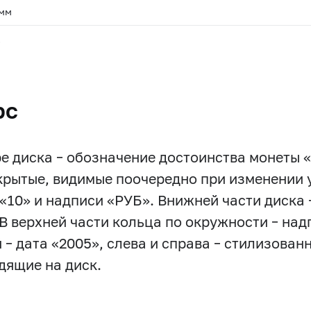
 мм
.
рс
ре диска – обозначение достоинства монеты
скрытые, видимые поочередно при изменении
«10» и надписи «РУБ». Внижней части диска 
 В верхней части кольца по окружности – на
 – дата «2005», слева и справа – стилизован
дящие на диск.