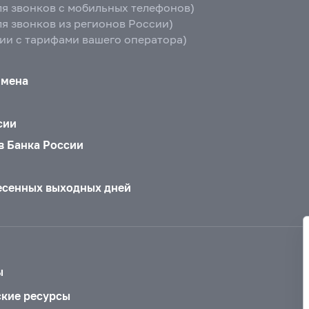
ля звонков с мобильных телефонов)
ля звонков из регионов России)
вии с тарифами вашего оператора)
бмена
сии
в Банка России
есенных выходных дней
ы
ские ресурсы