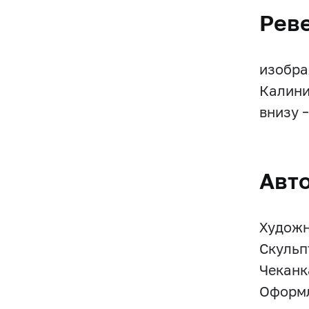
Рев
изобра
Калини
внизу 
Авт
Художн
Скульп
Чеканк
Оформл