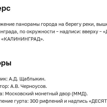
ерс
жение панорамы города на берегу реки, выше
нграда, по окружности – надписи: вверху 
– «КАЛИНИНГРАД».
оры
ик: А.Д. Щаблыкин.
тор: А.В. Черноусов.
а: Московский монетный двор (ММД).
ение гурта: 300 рифлений и надпись «ДЕСЯ