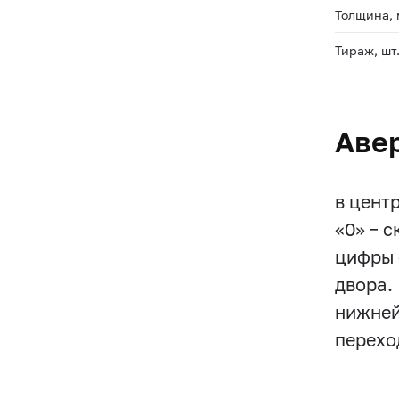
Толщина,
Тираж, шт
Аве
в цент
«0» – 
цифры 
двора.
нижней
перехо