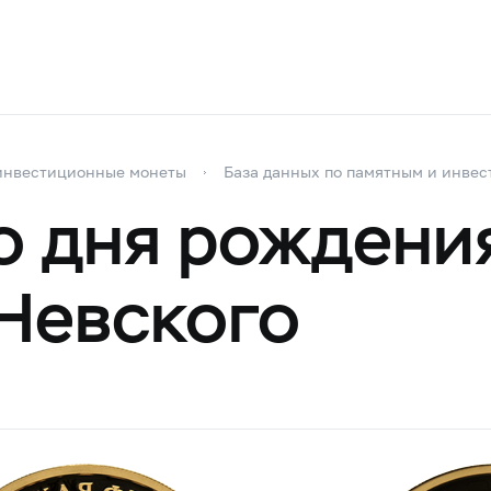
инвестиционные монеты
База данных по памятным и инве
о дня рождени
Невского