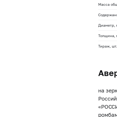
Масса общ
Содержани
Диаметр,
Толщина,
Тираж, шт
Аве
на зер
Россий
«РОССИ
ромбам