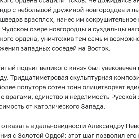
кого ордена осадили Псков. Не дожидаясь а
ндр с небольшой дружиной новгородцев и ла
 шведов врасплох, нанес им сокрушительное 
а Чудском озере новгородцы и суздальцы наг
кого ордена, уничтожив тем самым возможн
жения западных соседей на Восток.
итый подвиг великого князя был увековечен 
оду. Тридцатиметровая скульптурная компози
более полутора сотен тонн олицетворяет еди
 с врагами, единство и неделимость Русской
симость от католического Запада.
 отказать в дальновидности Александру Нев
ния с Золотой Ордой: этот шаг позволил его