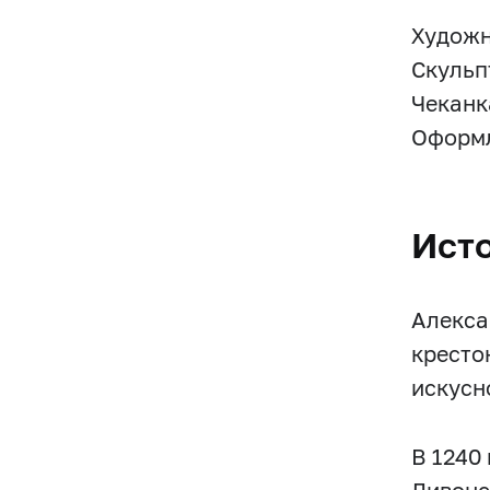
Художни
Скульпт
Чеканк
Оформл
Ист
Алекса
кресто
искусн
В 1240