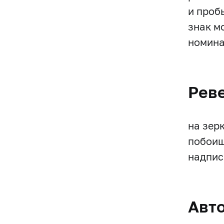
и проб
знак м
номина
Рев
на зер
побоищ
надпис
Авт