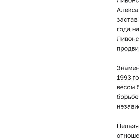
Ливонс
Алекса
застав
года н
Ливонс
продви
Знамен
1993 г
весом 
борьбе
незави
Нельзя
отноше