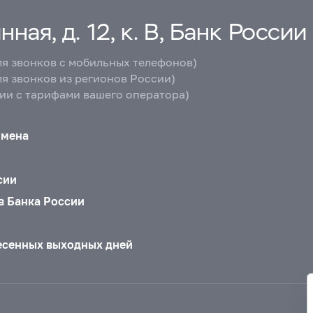
ная, д. 12, к. В, Банк России
ля звонков с мобильных телефонов)
ля звонков из регионов России)
вии с тарифами вашего оператора)
бмена
сии
в Банка России
есенных выходных дней