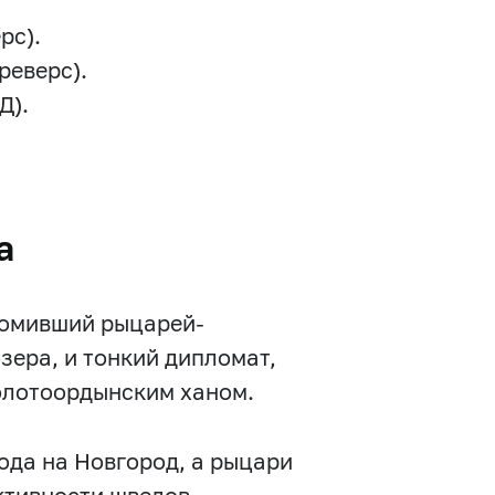
рс).
реверс).
Д).
а
громивший рыцарей-
озера, и тонкий дипломат,
олотоордынским ханом.
хода на Новгород, а рыцари