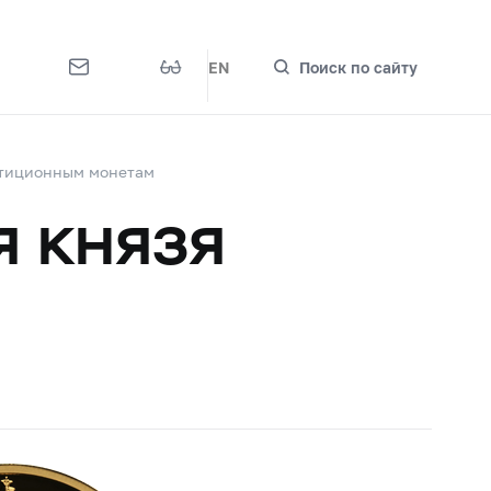
EN
Поиск по сайту
стиционным монетам
я князя