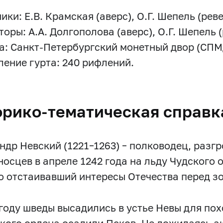
ки: Е.В. Крамская (аверс), О.Г. Шепель (реве
оры: А.А. Долгополова (аверс), О.Г. Шепель (
а: Санкт-Петербургский монетный двор (СПМ
ение гурта: 240 рифлений.
орико-тематическая справк
ндр Невский (1221–1263) – полководец, раз
носцев в апреле 1242 года на льду Чудского 
о отстаивавший интересы Отечества перед з
 году шведы высадились в устье Невы для по