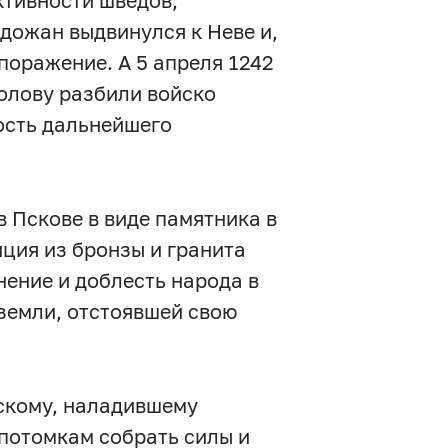
ктивности шведов,
дожан выдвинулся к Неве и,
поражение. А 5 апреля 1242
олову разбили войско
ость дальнейшего
в Пскове в виде памятника в
ция из бронзы и гранита
нение и доблесть народа в
 земли, отстоявшей свою
скому, наладившему
 потомкам собрать силы и