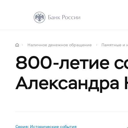
Наличное денежное обращение
Памятные и 
800-летие
с
Александра 
Серия: Исторические события