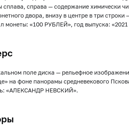
ы сплава, справа — содержание химически чи
онетного двора, внизу в центре в три строки
л монеты: «100 РУБЛЕЙ», год выпуска: «2021 
ерс
кальном поле диска — рельефное изображен
е» на фоне панорамы средневекового Пскова
ь: «АЛЕКСАНДР НЕВСКИЙ».
оры