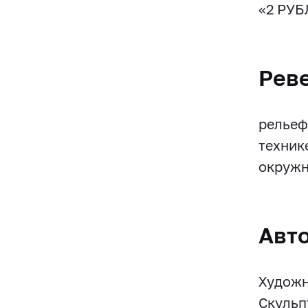
«2 РУБЛ
Рев
рельеф
техник
окружн
Авт
Художни
Скульпт