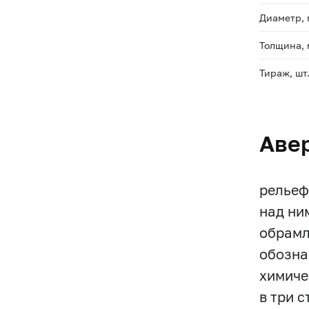
Диаметр,
Толщина,
Тираж, шт
Аве
рельеф
над ни
обрамл
обозна
химиче
в три 