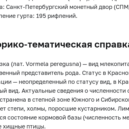
а: Санкт-Петербургский монетный двор (СПМ
ение гурта: 195 рифлений.
орико-тематическая справк
зка (лат. Vormela peregusna) — вид млекопи
венный представитель рода. Статус в Красно
ции — неопределенный по статусу вид, в Кр
ый вид. Актуальные сведения о численности 
странена в степной зоне Южного и Сибирско
ет степи, холмы, поросшие кустарником. Л
ся состояние кормовой базы (численность м
е хищные птицы.