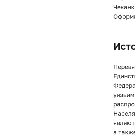
Чеканк
Оформл
Ист
Перевя
Единст
Федера
уязвим
распро
Населя
являют
а такж