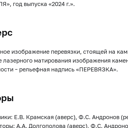
Я», год выпуска «2024 г.».
ерс
ное изображение перевязки, стоящей на кам
е лазерного матирования изображения камен
ости – рельефная надпись «ПЕРЕВЯЗКА».
оры
ки: Е.В. Крамская (аверс), Ф.С. Андронов (р
оры: А.А. Долгополова (аверс), Ф.С. Андроно