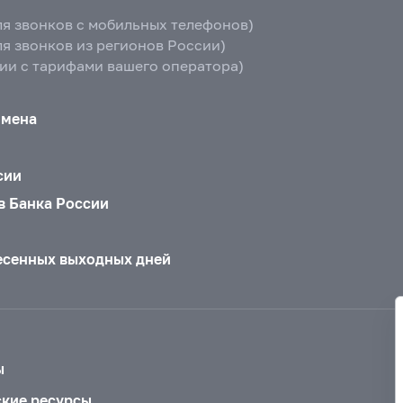
ля звонков с мобильных телефонов)
ля звонков из регионов России)
вии с тарифами вашего оператора)
бмена
сии
в Банка России
есенных выходных дней
ы
ские ресурсы