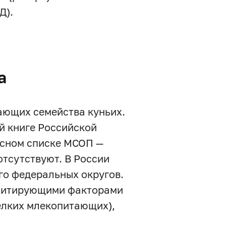
Д).
а
тающих семейства куньих.
й книге Российской
асном списке МСОП —
отсутствуют. В России
го федеральных округов.
имитирующими факторами
елких млекопитающих),