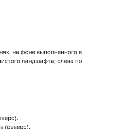
нях, на фоне выполненного в
истого ландшафта; слева по
еверс).
в (реверс).