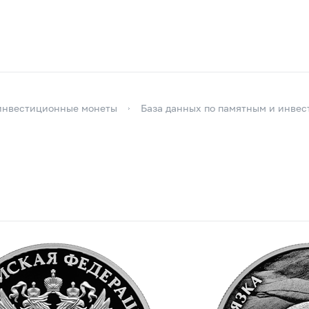
инвестиционные монеты
База данных по памятным и инве