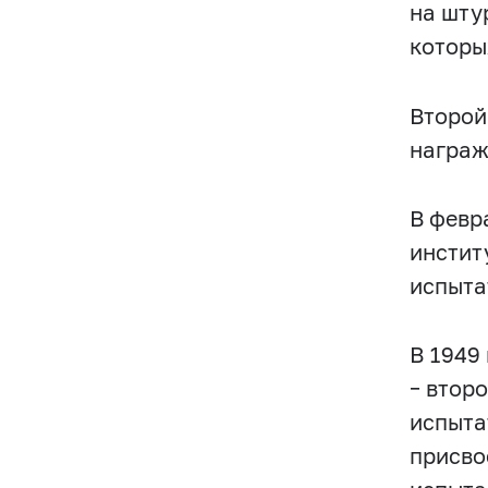
на шту
которы
Второй
награж
В февр
инстит
испыта
В 1949
– втор
испыта
присво