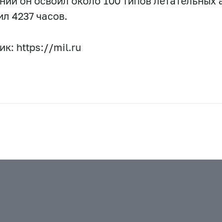
ний он освоил около 100 типов летательных 
ил 4237 часов.
к: https://mil.ru