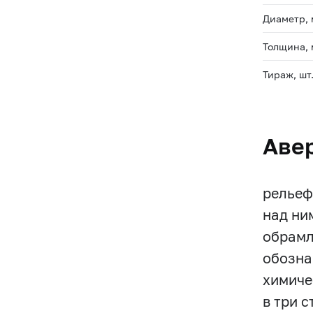
Диаметр,
Толщина,
Тираж, шт
Аве
рельеф
над ни
обрамл
обозна
химиче
в три 