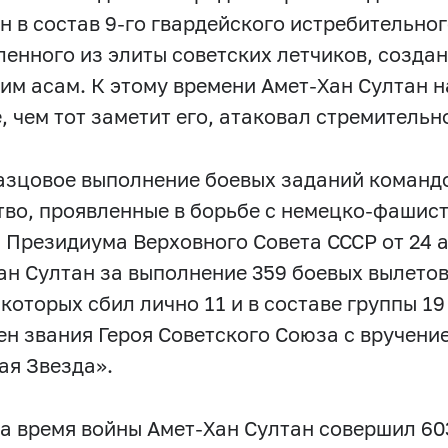
н в состав 9-го гвардейского истребительно
ленного из элиты советских летчиков, созда
им асам. К этому времени Амет-Хан Султан н
, чем тот заметит его, атаковал стремительн
азцовое выполнение боевых заданий командо
тво, проявленные в борьбе с немецко-фашис
 Президиума Верховного Совета СССР от 24 а
ан Султан за выполнение 359 боевых вылетов
в которых сбил лично 11 и в составе группы 1
ен звания Героя Советского Союза с вручени
ая Звезда».
за время войны Амет-Хан Султан совершил 603