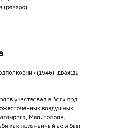
 (реверс).
а
подполковник (1946), дважды
одов участвовал в боях под
в ожесточенных воздушных
Таганрога, Мелитополя,
бя как признанный ас и был