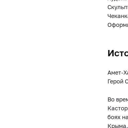
Скульпт
Чеканк
Оформл
Ист
Амет-Х
Герой 
Во вре
Кастор
боях н
Крыма.