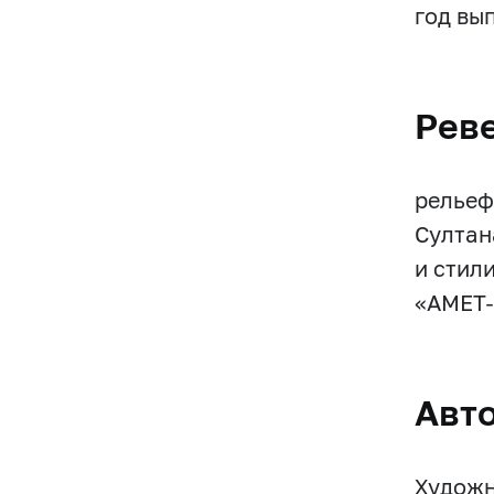
год вып
Рев
рельеф
Султан
и стил
«АМЕТ-
Авт
Художни