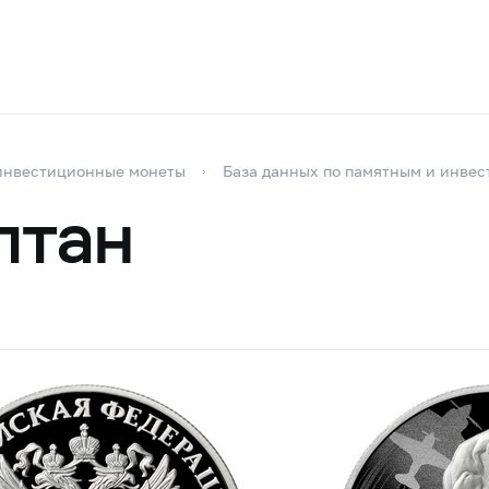
инвестиционные монеты
База данных по памятным и инве
лтан