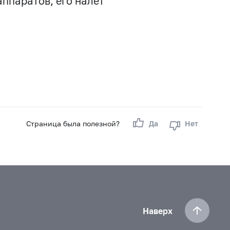
аппаратов, его налет
Страница была полезной?
Да
Нет
Наверх