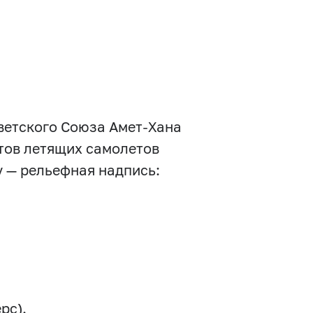
ветского Союза Амет-Хана
этов летящих самолетов
у — рельефная надпись:
рс).