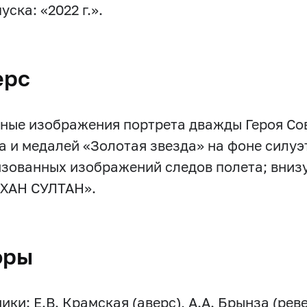
уска: «2022 г.».
ерс
ные изображения портрета дважды Героя Со
а и медалей «Золотая звезда» на фоне силу
изованных изображений следов полета; вниз
ХАН СУЛТАН».
оры
ки: Е.В. Крамская (аверс), А.А. Брынза (реве