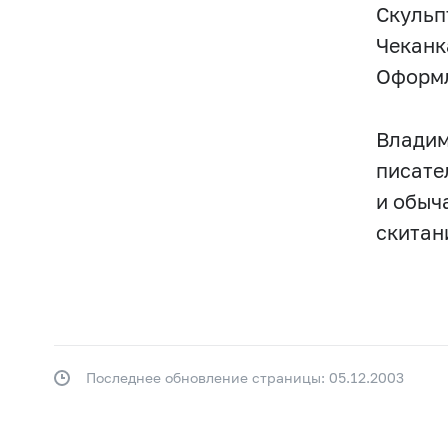
Скульпт
Чеканк
Оформл
Владим
писате
и обыч
скитани
Последнее обновление страницы: 05.12.2003