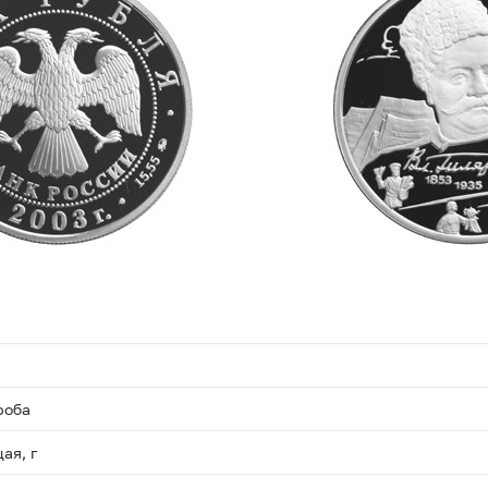
роба
ая, г