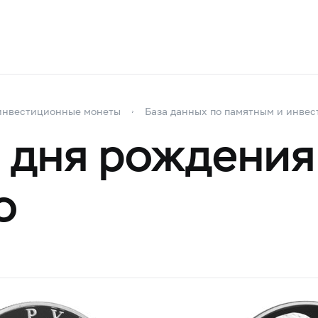
инвестиционные монеты
База данных по памятным и инве
 дня рождения
о