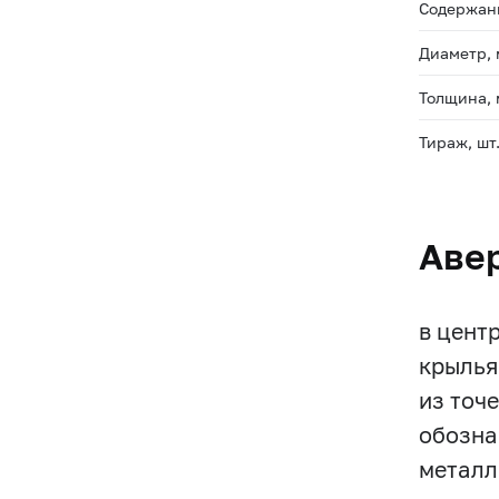
Содержани
Диаметр,
Толщина,
Тираж, шт
Аве
в цент
крылья
из точе
обозна
металл