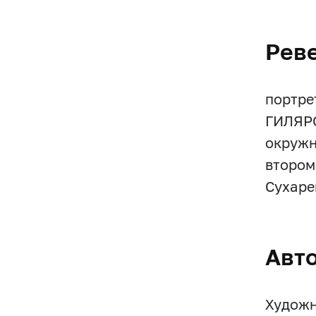
Рев
портре
ГИЛЯРО
окружн
втором
Сухаре
Авт
Художн