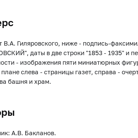
ерс
т В.А. Гиляровского, ниже - подпись-факсими
ВСКИЙ", даты в две строки "1853 - 1935" и пе
ости - изображения пяти миниатюрных фигур
 плане слева - страницы газет, справа - оче
ва башня и храм.
оры
ик: А.В. Бакланов.