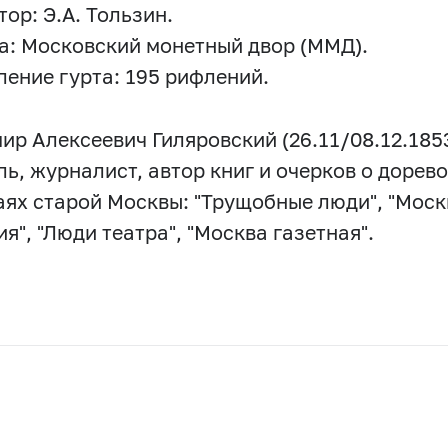
ор: Э.А. Тользин.
а: Московский монетный двор (ММД).
ение гурта: 195 рифлений.
ир Алексеевич Гиляровский (26.11/08.12.1853
ль, журналист, автор книг и очерков о доре
аях старой Москвы: "Трущобные люди", "Моск
я", "Люди театра", "Москва газетная".