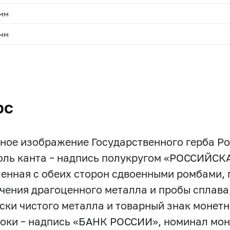
 мм
 мм
.
рс
ное изображение Государственного герба Р
оль канта – надпись полукругом «РОССИЙС
енная с обеих сторон сдвоенными ромбами, п
чения драгоценного металла и пробы сплава
ски чистого металла и товарный знак монетно
роки – надпись «БАНК РОССИИ», номинал мон