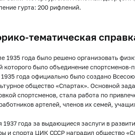
ение гурта: 200 рифлений.
орико-тематическая справк
ле 1935 года было решено организовать физ
й которого было объединение спортсменов-п
 1935 года официально было создано Всесо
ьтурное общество «Спартак». Основной зада
овкой спортсменов, стала работа по привлеч
работников артелей, членов их семей, учащи
я 1937 года за выдающиеся заслуги в развит
ры и спорта ЦИК СССР наградил общество «С