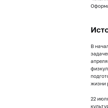
Оформл
Ист
В нача
задаче
апреля
физкул
подгот
жизни 
22 июл
культу