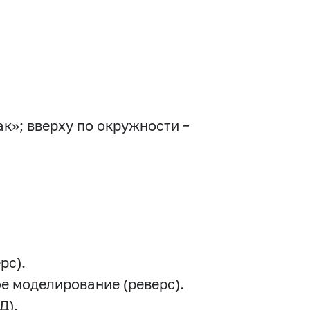
»; вверху по окружности –
рс).
ое моделирование (реверс).
Д).