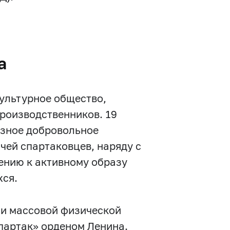
а
культурное общество,
роизводственников. 19
юзное добровольное
чей спартаковцев, наряду с
ению к активному образу
хся.
ии массовой физической
партак» орденом Ленина.