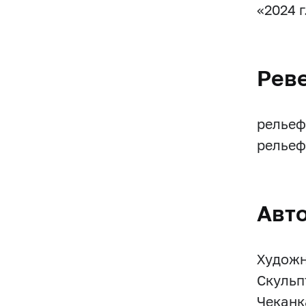
«2024 г
Рев
рельеф
рельеф
Авт
Художни
Скульп
Чеканк