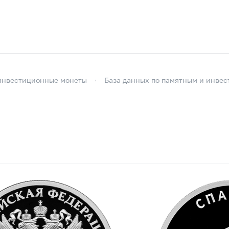
инвестиционные монеты
База данных по памятным и инве