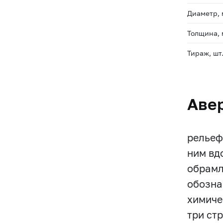
Диаметр,
Толщина,
Тираж, шт
Аве
рельеф
ним вд
обрамл
обозна
химиче
три ст