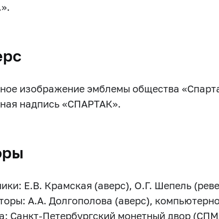
.».
ерс
ное изображение эмблемы общества «Спартак
ная надпись «СПАРТАК».
оры
ки: Е.В. Крамская (аверс), О.Г. Шепель (реве
торы: А.А. Долгополова (аверс), компьютерн
а: Санкт-Петербургский монетный двор (СПМ