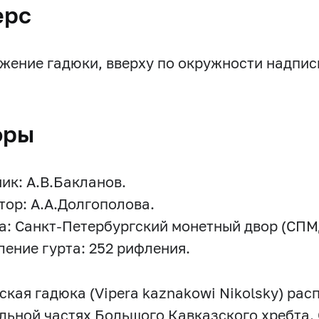
ерс
жение гадюки, вверху по окружности надпи
оры
ик: А.В.Бакланов.
тор: А.А.Долгополова.
а: Санкт-Петербургский монетный двор (СПМ
ение гурта: 252 рифления.
ская гадюка (Vipera kaznakowi Nikolsky) рас
льной частях Большого Кавказского хребта.