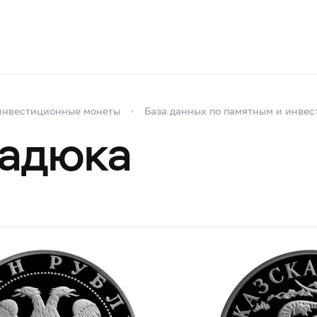
инвестиционные монеты
База данных по памятным и инве
гадюка