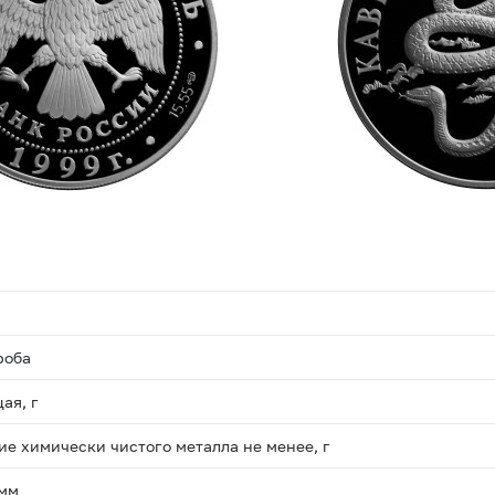
роба
ая, г
е химически чистого металла не менее, г
 мм