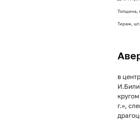
Толщина,
Тираж, шт
Аве
в цент
И.Били
кругом
г.», с
драгоц