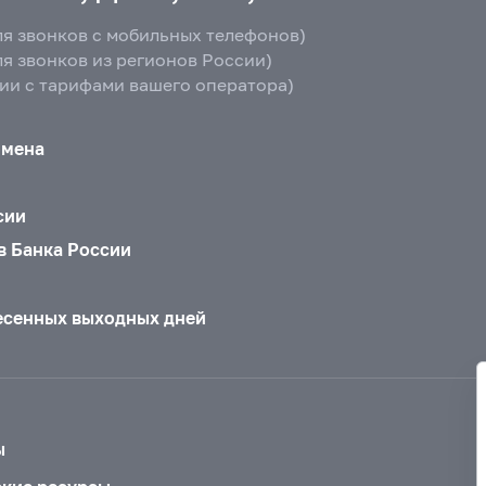
ля звонков с мобильных телефонов)
ля звонков из регионов России)
вии с тарифами вашего оператора)
бмена
сии
в Банка России
есенных выходных дней
ы