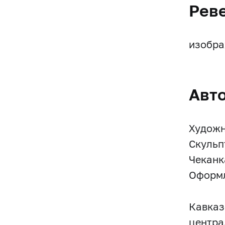
Рев
изобра
Авт
Художн
Скульп
Чеканк
Оформл
Кавказ
центра