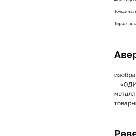
Толщина,
Тираж, шт
Аве
изобра
— «ОДИ
металл
товарн
Рев