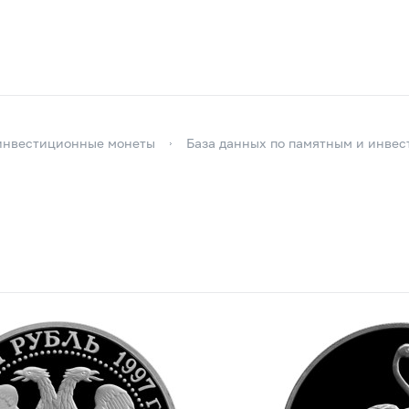
инвестиционные монеты
База данных по памятным и инве