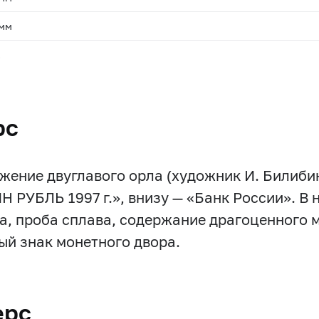
 мм
.
рс
жение двуглавого орла (художник И. Билибин)
Н РУБЛЬ 1997 г.», внизу — «Банк России». В
а, проба сплава, содержание драгоценного м
ый знак монетного двора.
ерс