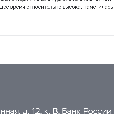
щее время относительно высока, наметилась
ная, д. 12, к. В, Банк России