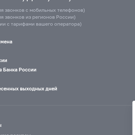
ля звонков с мобильных телефонов)
ля звонков из регионов России)
вии с тарифами вашего оператора)
бмена
сии
в Банка России
есенных выходных дней
ы