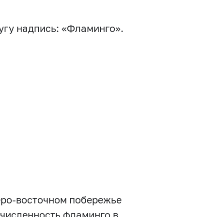
угу надпись: «Фламинго».
веро-восточном побережье
я численность фламинго в