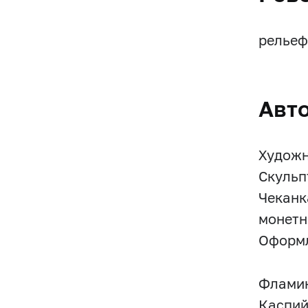
рельеф
Авт
Художн
Скульп
Чеканк
монетн
Оформл
Фламин
Каспий