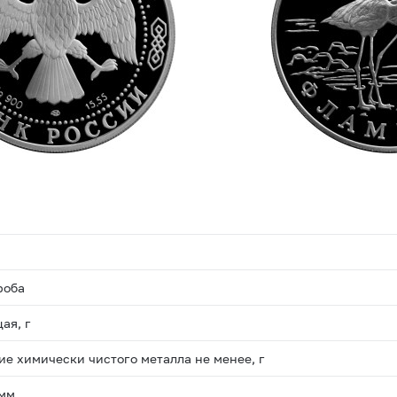
роба
ая, г
е химически чистого металла не менее, г
 мм