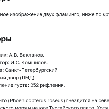
ное изображение двух фламинго, ниже по кр
оры
ик: А.В. Бакланов.
тор: И.С. Комшилов.
а: Санкт-Петербургский
ый двор (ЛМД).
ение гурта: 252 рифления.
го (Phoenicopterus roseus) гнездится на се
ского моря и на юге Тургайского плато. Хот