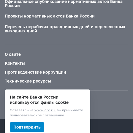
Официальное опубликование нормативных актов Банка
России
Проекты нормативных актов Банка России
Перечень нерабочих праздничных дней и перенесенных
выходных дней
О сайте
Контакты
Противодействие коррупции
Технические ресурсы
На сайте Банка России
Версия для слабовидящих
используются файлы cookie
Оставаясь на
www.cbr.ru
, вы принимаете
пользовательское соглашение
© Банк России, 2000–2026.
Подтвердить