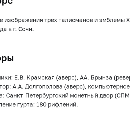
ерс
е изображения трех талисманов и эмблемы X
да в г. Сочи.
оры
ки: Е.В. Крамская (аверс), АА. Брынза (реве
тор: А.А. Долгополова (аверс), компьютерное
а: Санкт-Петербургский монетный двор (СПМ
ение гурта: 180 рифлений.