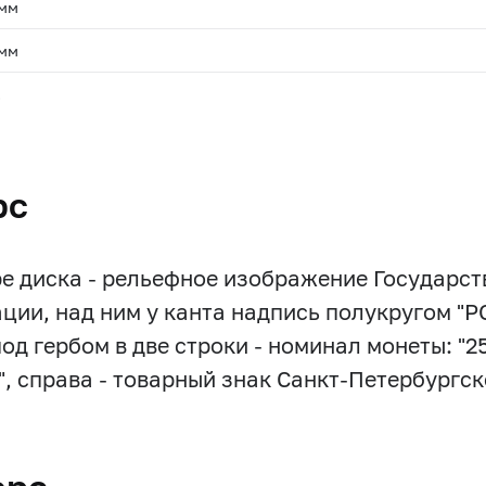
 мм
 мм
.
рс
ре диска - рельефное изображение Государст
ции, над ним у канта надпись полукругом 
под гербом в две строки - номинал монеты: "2
г.", справа - товарный знак Санкт-Петербургс