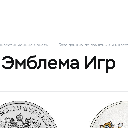
инвестиционные монеты
База данных по памятным и инве
 Эмблема Игр