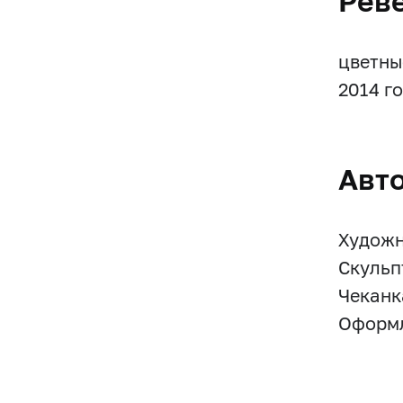
Рев
цветны
2014 го
Авт
Художни
Скульп
Чеканк
Оформл