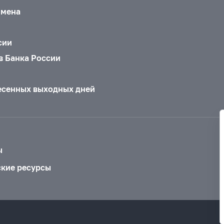
бмена
сии
в Банка России
есенных выходных дней
ы
ские ресурсы