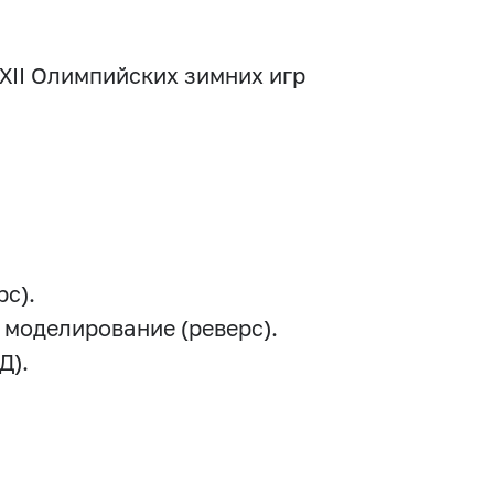
XII Олимпийских зимних игр
рс).
 моделирование (реверс).
Д).