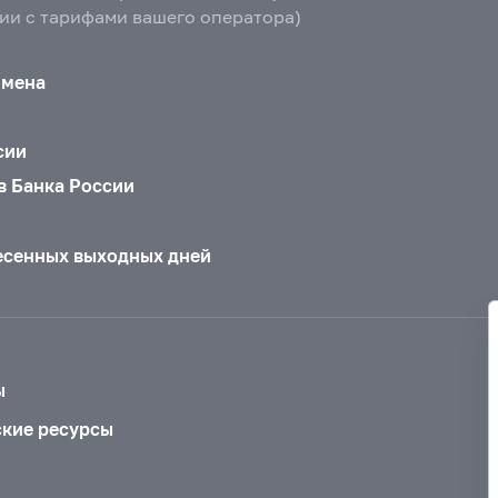
вии с тарифами вашего оператора)
бмена
сии
в Банка России
есенных выходных дней
ы
ские ресурсы