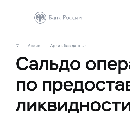
Архив
Архив баз данных
Сальдо опер
по предоста
ликвидност