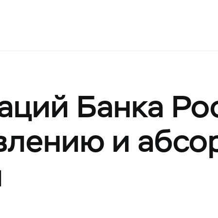
аций Банка Ро
влению и абс
и