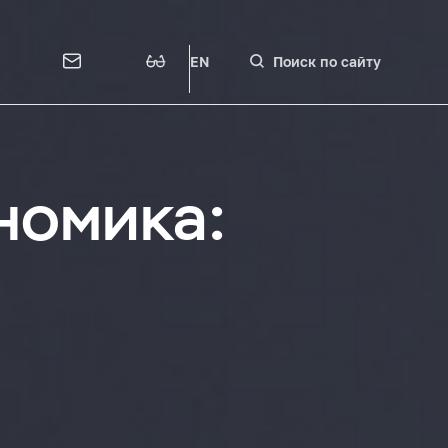
EN
Поиск по сайту
номика: