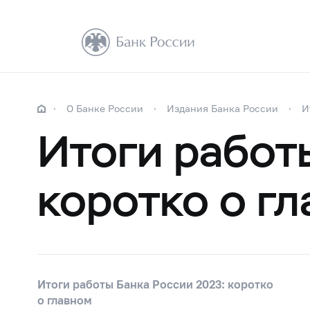
О Банке России
Издания Банка России
И
Итоги работ
коротко о г
Итоги работы Банка России 2023: коротко
о главном