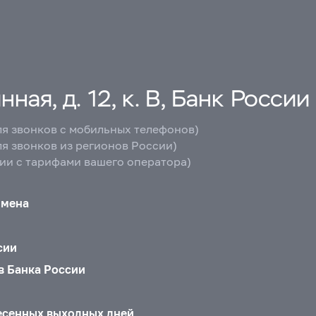
ная, д. 12, к. В, Банк России
ля звонков с мобильных телефонов)
ля звонков из регионов России)
вии с тарифами вашего оператора)
бмена
сии
в Банка России
есенных выходных дней