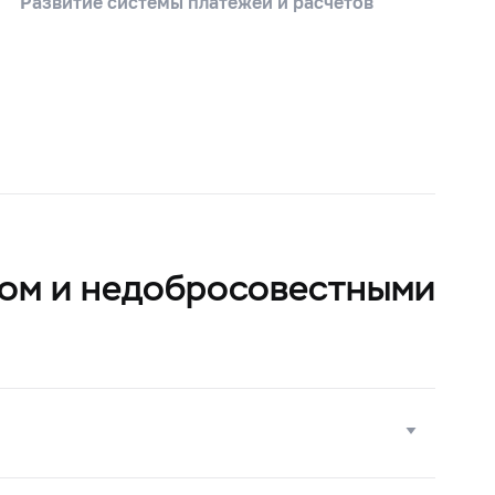
Развитие системы платежей и расчетов
вом и недобросовестными