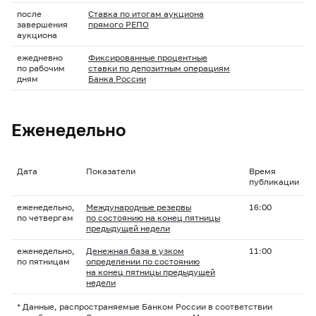
после
Ставка по итогам аукциона
завершения
прямого РЕПО
аукциона
ежедневно
Фиксированные процентные
по рабочим
ставки по депозитным операциям
дням
Банка России
Еженедельно
Дата
Показатели
Время
публикации
еженедельно,
Международные резервы
16:00
по четвергам
по состоянию на конец пятницы
предыдущей недели
еженедельно,
Денежная база в узком
11:00
по пятницам
определении по состоянию
на конец пятницы предыдущей
недели
* Данные, распространяемые Банком России в соответствии