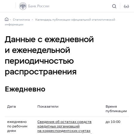
Статистика
Календарь публикации официальной статистической
информации
Данные с ежедневной
и еженедельной
периодичностью
распространения
Ежедневно
Дата
Показатели
Время
публикации
ежедневно
Сведения об остатках средств
до 10:00
по рабочим
кредитных организаций
дням
на корреспондентских счетах