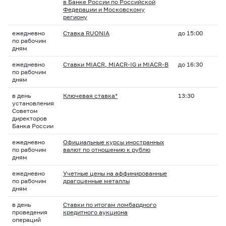
в Банке России по Российской
Федерации и Московскому
региону
ежедневно
Ставка RUONIA
до 15:00
по рабочим
дням
ежедневно
Ставки MIACR, MIACR-IG и MIACR-B
до 16:30
по рабочим
дням
в день
Ключевая ставка*
13:30
установления
Советом
директоров
Банка России
ежедневно
Официальные курсы иностранных
по рабочим
валют по отношению к рублю
дням
ежедневно
Учетные цены на аффинированные
по рабочим
драгоценные металлы
дням
в день
Ставки по итогам ломбардного
проведения
кредитного аукциона
операций