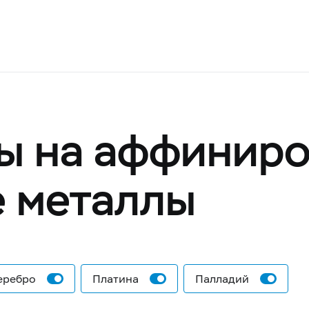
ы на аффинир
 металлы
еребро
Платина
Палладий