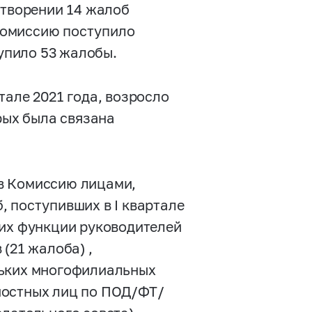
етворении 14 жалоб
 Комиссию поступило
тупило 53 жалобы.
тале 2021 года, возросло
рых была связана
в Комиссию лицами,
 поступивших в I квартале
ших функции руководителей
(21 жалоба) ,
льких многофилиальных
ностных лиц по ПОД/ФТ/