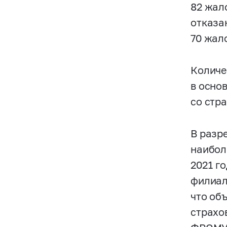
82 жал
отказа
70 жал
Количе
в осно
со стр
В разр
наибол
2021 г
филиал
что об
страхо