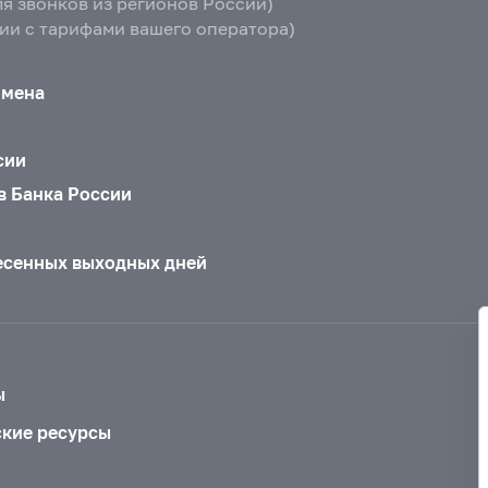
ля звонков из регионов России)
вии с тарифами вашего оператора)
бмена
сии
в Банка России
есенных выходных дней
ы
ские ресурсы