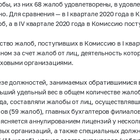
обы, из них 68 жалоб удовлетворены, в удовл
но. Для сравнения — в I квартале 2020 года в
об, а в IV квартале 2020 года в Комиссию пос
ство жалоб, поступивших в Комиссию в I квар
вном за счет жалоб от лиц, деятельность кото
аховыми организациями.
езе должностей, занимаемых обратившимися 
ьший удельный вес в общем количестве жалоб,
ода, составляли жалобы от лиц, осуществляв
ов (59 жалоб), главных бухгалтеров филиалов 
ъясняется аннулированием лицензий у неско
вых организаций, а также специальных долж