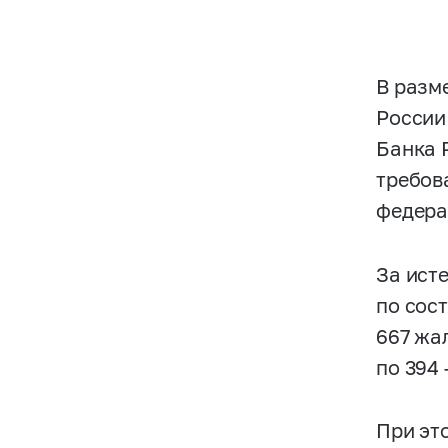
В разм
России
Банка 
требов
федера
За ист
по сос
667 жа
по 394
При эт