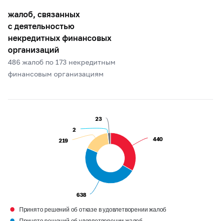
жалоб, связанных
с деятельностью
некредитных финансовых
организаций
486 жалоб по 173 некредитным
финансовым организациям
23
23
2
2
440
440
219
219
638
638
●
Принято решений об отказе в удовлетворении жалоб
●