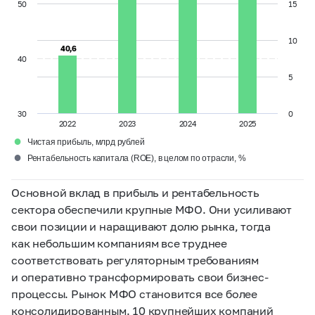
50
15
10
40,6
40,6
40
5
30
0
2022
2023
2024
2025
●
Чистая прибыль, млрд рублей
●
Рентабельность капитала (ROE), в целом по отрасли, %
Основной вклад в прибыль и рентабельность
сектора обеспечили крупные МФО. Они усиливают
свои позиции и наращивают долю рынка, тогда
как небольшим компаниям все труднее
соответствовать регуляторным требованиям
и оперативно трансформировать свои бизнес-
процессы. Рынок МФО становится все более
консолидированным. 10 крупнейших компаний