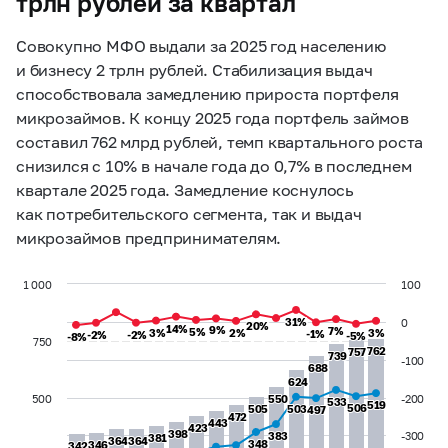
трлн рублей за квартал
Совокупно МФО выдали за 2025 год населению
и бизнесу 2 трлн рублей. Стабилизация выдач
способствовала замедлению прироста портфеля
микрозаймов. К концу 2025 года портфель займов
составил 762 млрд рублей, темп квартального роста
снизился с 10% в начале года до 0,7% в последнем
квартале 2025 года. Замедление коснулось
как потребительского сегмента, так и выдач
микрозаймов предпринимателям.
1 000
100
31%
31%
0
20%
20%
14%
14%
9%
9%
7%
7%
5%
5%
3%
3%
2%
2%
3%
3%
-1%
-1%
-2%
-2%
-2%
-2%
-5%
-5%
-8%
-8%
750
762
762
757
757
739
739
-100
688
688
624
624
500
550
550
-200
533
533
519
519
506
506
505
505
503
503
497
497
472
472
443
443
423
423
398
398
383
383
-300
381
381
364
364
364
364
348
348
346
346
342
342