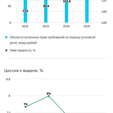
-120
103,8
103,8
40
80,4
80,4
57,6
57,6
-180
0
-240
2022
2023
2024
2025
●
Объем уступленных прав требований за период (основной
долг), млрд рублей
●
Темп прироста, %
Цессия к выдаче, %
8,8
8%
8%
8
7%
7%
7,2