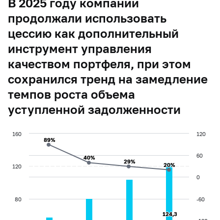
В 2025 году компании
продолжали использовать
цессию как дополнительный
инструмент управления
качеством портфеля, при этом
сохранился тренд на замедление
темпов роста объема
уступленной задолженности
160
120
89%
89%
60
40%
40%
29%
29%
20%
20%
120
0
80
-60
124,3
124,3