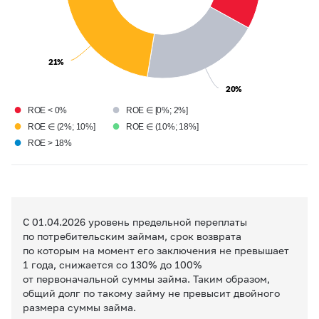
21%
21%
20%
20%
●
●
ROE < 0%
ROE ∈ [0%; 2%]
●
●
ROE ∈ (2%; 10%]
ROE ∈ (10%; 18%]
●
ROE > 18%
С 01.04.2026 уровень предельной переплаты
по потребительским займам, срок возврата
по которым на момент его заключения не превышает
1 года, снижается со 130% до 100%
от первоначальной суммы займа. Таким образом,
общий долг по такому займу не превысит двойного
размера суммы займа.