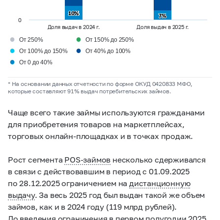
10%
10%
7%
7%
0
Доля выдач в 2024 г.
Доля выдач в 2025 г.
●
●
От 250%
От 150% до 250%
●
●
От 100% до 150%
От 40% до 100%
●
От 0 до 40%
* На основании данных отчетности по форме ОКУД 0420833 МФО,
которые составляют 91% выдач потребительских займов.
Чаще всего такие займы используются гражданами
для приобретения товаров на маркетплейсах,
торговых онлайн-площадках и в точках продаж.
Рост сегмента
POS-займов
несколько сдерживался
в связи с действовавшим в период с 01.09.2025
по 28.12.2025 ограничением на
дистанционную
выдачу
. За весь 2025 год был выдан такой же объем
займов, как и в 2024 году (119 млрд рублей).
До введения ограничения в первом полугодии 2025