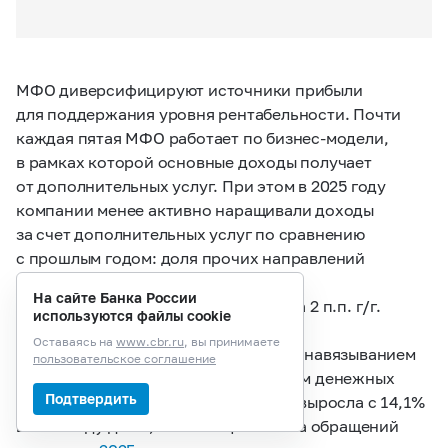
МФО диверсифицируют источники прибыли
для поддержания уровня рентабельности. Почти
каждая пятая МФО работает по бизнес-модели,
в рамках которой основные доходы получает
от дополнительных услуг. При этом в 2025 году
компании менее активно наращивали доходы
за счет дополнительных услуг по сравнению
с прошлым годом: доля прочих направлений
деятельности в структуре доходов
На сайте Банка России
рынка МФО в 2025 году снизилась на 2 п.п. г/г.
используются файлы cookie
Оставаясь на
www.cbr.ru
, вы принимаете
Суммарная доля жалоб, связанных с навязыванием
пользовательское соглашение
дополнительных услуг или возвратом денежных
Подтвердить
средств за дополнительные услуги, выросла с 14,1%
в 2024 году до 14,9% от общего числа обращений