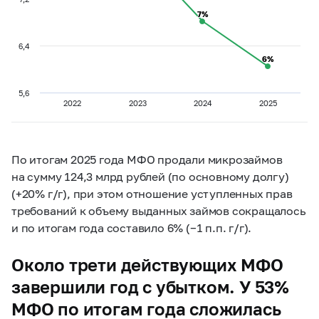
7%
7%
6,4
6%
6%
5,6
2022
2023
2024
2025
По итогам 2025 года МФО продали микрозаймов
на сумму 124,3 млрд рублей (по основному долгу)
(+20% г/г), при этом отношение уступленных прав
требований к объему выданных займов сокращалось
и по итогам года составило 6% (−1 п.п. г/г).
Около трети действующих МФО
завершили год с убытком. У 53%
МФО по итогам года сложилась