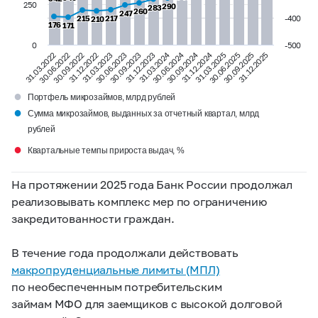
250
290
290
283
283
260
260
247
247
215
215
217
217
-400
210
210
176
176
171
171
0
-500
31.03.2024
30.06.2024
30.09.2024
31.12.2024
31.03.2022
30.06.2022
30.09.2022
31.12.2022
31.03.2023
30.06.2023
30.09.2023
31.12.2023
31.03.2025
30.06.2025
30.09.2025
31.12.2025
●
Портфель микрозаймов, млрд рублей
●
Сумма микрозаймов, выданных за отчетный квартал, млрд
рублей
●
Квартальные темпы прироста выдач, %
На протяжении 2025 года Банк России продолжал
реализовывать комплекс мер по ограничению
закредитованности граждан.
В течение года продолжали действовать
макропруденциальные лимиты (МПЛ)
по необеспеченным потребительским
займам МФО для заемщиков с высокой долговой