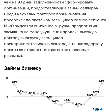
чем на 90 дней задолженности сформировали
организации, предоставляющие займы селлерам.
Среди ключевых факторов возникновения
просрочек по платежам заемщиков бизнес-сегмента
МФО
выделяли
снижение выручки предприятия-
заемщика на фоне ухудшения продаж, высокую
долговую нагрузку заемщиков
предпринимательского сектора, а также задержку
оплаты со стороны контрагентов (кассовые
разрывы).
Займы бизнесу
8
7,4%
7,4%
7,3%
7,3%
6,3%
6,3%
6,2%
6,2%
6,1%
6,1%
6,1%
6,1%
5,8%
5,8%
6
5,7%
5,7%
5,4%
5,4%
5,3%
5,3%
4,9%
4,9%
4,4%
4,4%