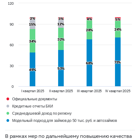
120
2%
2%
3%
3%
4%
4%
5%
5%
12%
12%
90
15%
15%
24%
24%
28%
28%
32%
32%
34%
34%
60
71%
71%
68%
68%
30
53%
53%
49%
49%
0
I квартал 2025
II квартал 2025
III квартал 2025
IV квартал 2025
●
Официальные документы
●
Кредитные отчеты БКИ
●
Среднедушевой доход по региону
●
Модельный подход для займов до 50 тыс. руб. и автозаймов
В рамках мер по дальнейшему повышению качества