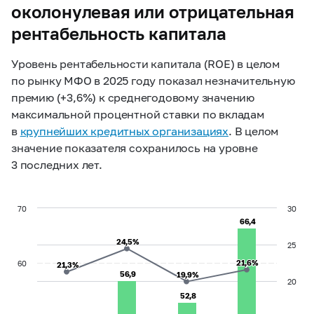
околонулевая или отрицательная
рентабельность капитала
Уровень рентабельности капитала (ROE) в целом
по рынку МФО в 2025 году показал незначительную
премию (+3,6%) к среднегодовому значению
максимальной процентной ставки по вкладам
в
крупнейших кредитных организациях
. В целом
значение показателя сохранилось на уровне
3 последних лет.
70
30
66,4
66,4
24,5%
24,5%
25
21,6%
21,6%
60
21,3%
21,3%
56,9
56,9
19,9%
19,9%
20
52,8
52,8