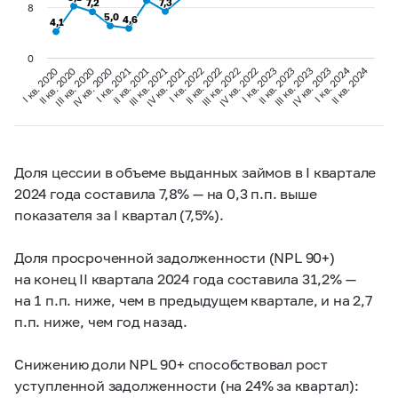
7,2
7,2
7,3
7,3
8
5,0
5,0
4,6
4,6
4,1
4,1
0
I кв. 2024
II кв. 2024
I кв. 2020
II кв. 2020
III кв. 2020
IV кв. 2020
I кв. 2021
II кв. 2021
III кв. 2021
IV кв. 2021
I кв. 2022
II кв. 2022
III кв. 2022
IV кв. 2022
I кв. 2023
II кв. 2023
III кв. 2023
IV кв. 2023
Доля цессии в объеме выданных займов в I квартале
2024 года составила 7,8% — на 0,3 п.п. выше
показателя за I квартал (7,5%).
Доля просроченной задолженности (NPL 90+)
на конец II квартала 2024 года составила 31,2% —
на 1 п.п. ниже, чем в предыдущем квартале, и на 2,7
п.п. ниже, чем год назад.
Снижению доли NPL 90+ способствовал рост
уступленной задолженности (на 24% за квартал):