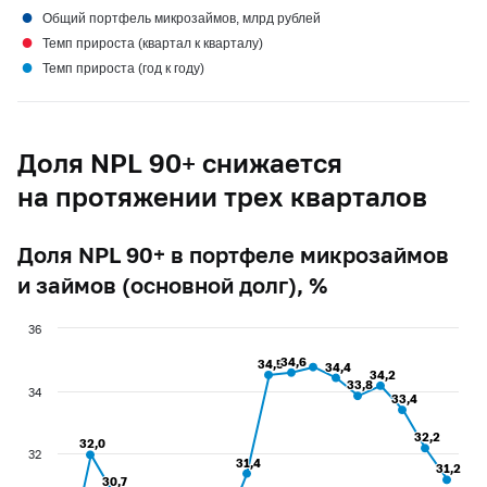
●
Общий портфель микрозаймов, млрд рублей
●
Темп прироста (квартал к кварталу)
●
Темп прироста (год к году)
Доля NPL 90+ снижается
на протяжении трех кварталов
Доля NPL 90+ в портфеле микрозаймов
и займов (основной долг), %
36
34,6
34,6
34,5
34,5
34,4
34,4
34,2
34,2
33,8
33,8
34
33,4
33,4
32,2
32,2
32,0
32,0
32
31,4
31,4
31,2
31,2
30,7
30,7