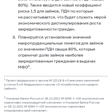
80%). Также вводится новый коэффициент
риска 1,5 для займов, ПДН по которым
не рассчитывается, что будет служить мерой
экономического дестимулирования роста
закредитованности граждан.
Планируется установление значений
макропруденциальных лимитов для займов
со значением ПДН свыше 80%, которые
ограничат долю займов наиболее
закредитованным гражданам в выдачах
3
МФО
.
1
Проект федерального закона №
22118-8
«О внесении изменений
в статьи 5 и 6 Федерального закона «О потребительском кредите
(займе)».
2
Указание Банка России от 28.12.2021 №
6043-У
«Об экономических
нормативах микрокредитной компании» и Указание Банка России
от 28.12.2021 №
6044-У
«Об экономических нормативах
микрофинансовой компании».