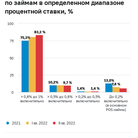
по займам в определенном диапазоне
процентной ставки, %
100
83,2 %
83,2 %
75,3%
75,3%
75
50
25
13,0%
13,0%
10,2%
10,2%
9,7 %
9,7 %
7,8 %
7,8 %
1,4%
1,4%
1,4 %
1,4 %
0
> 0,8% до 1%
> 0,5% до 0,8%
> 0,2% до 0,5%
До 0,2%
включительно
включительно
включительно
включительно
(в основном
POS-займы)
●
●
●
2021
I кв. 2022
II кв. 2022