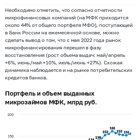
Необходимо отметить, что согласно отчетности
микрофинансовых компаний (на МФК приходится
около 44% от общего портфеля МФО), поступающей
в Банк России на ежемесячной основе, можно
сделать вывод о том, что с мая 2022 года рынок
микрофинансирования перешел в фазу
восстановления (рост объема выдач: май/апрель
+6%, июнь/май +10%, июль/июнь +27%). Схожая
динамика наблюдается и на рынке потребительских
кредитов банков.
Портфель и объем выданных
микрозаймов МФК, млрд руб.
200
161
161
153
153
152
152
151
151
150
139
139
134
134