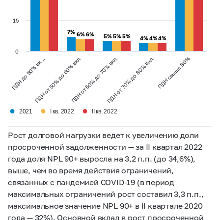
15
7%
7%
6%
6%
6%
6%
5%
5%
5%
5%
5%
5%
4%
4%
4%
4%
4%
4%
0
ПДН от 70% до 80% вкл.
ПДН свыше 80%
ПДН до 50% вк…
ПДН от 50% до 60% вкл.
ПДН от 60% до 70% вкл.
●
●
●
2021
I кв. 2022
II кв. 2022
Рост долговой нагрузки ведет к увеличению доли
просроченной задолженности — за II квартал 2022
года доля NPL 90+ выросла на 3,2 п.п. (до 34,6%),
выше, чем во время действия ограничений,
связанных с пандемией COVID-19 (в период
максимальных ограничений рост составил 3,3 п.п.,
максимальное значение NPL 90+ в II квартале 2020
года — 32%). Основной вклад в рост просроченной