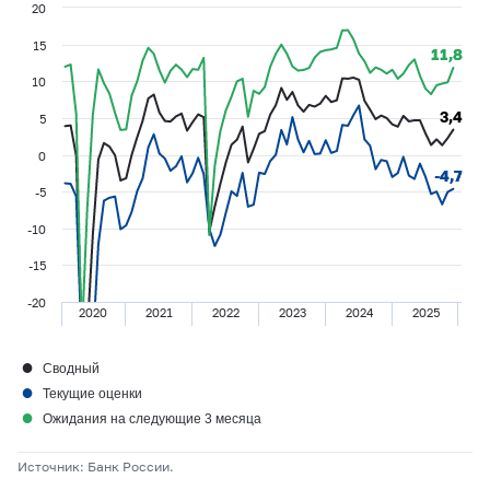
20
15
11,8
11,8
10
3,4
3,4
5
0
-4,7
-4,7
-5
-10
-15
-20
2020
2021
2022
2023
2024
2025
●
Сводный
●
Текущие оценки
●
Ожидания на следующие 3 месяца
Источник: Банк России.