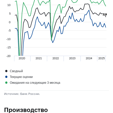
10
5
2,9
2,9
0
-5
-10
-15
-20
2020
2021
2022
2023
2024
2025
●
Сводный
●
Текущие оценки
●
Ожидания на следующие 3 месяца
Источник: Банк России.
Производство