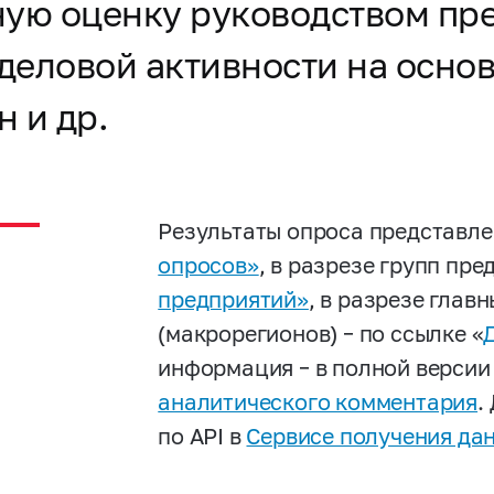
ную оценку руководством пр
деловой активности на осно
н и др.
Результаты опроса представл
опросов»
, в разрезе групп пр
предприятий»
, в разрезе глав
(макрорегионов) – по ссылке «
информация – в полной верси
аналитического комментария
.
по API в
Сервисе получения да