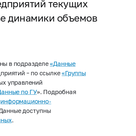
едприятий текущих
ве динамики объемов
ены в подразделе
«Данные
едприятий – по ссылке
«Группы
ных управлений
Данные по ГУ
». Подробная
и
информационно-
 Данные доступны
нных
.