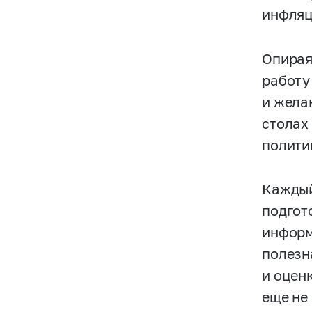
инфляц
Опирая
работу
и жела
столах
полити
Каждый
подгот
информ
полезн
и оцен
еще не