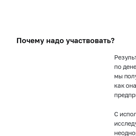
Почему надо участвовать?
Резуль
по ден
мы пол
как он
предпр
С испо
исслед
неодно