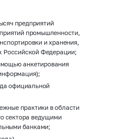
тысяч предприятий
едприятий промышленности,
анспортировки и хранения,
ах Российской Федерации;
помощью анкетирования
информация);
ода официальной
ежные практики в области
о сектора ведущими
льными банками;
ода).