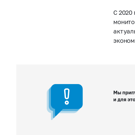
С 2020
монито
актуал
эконом
Мы пригл
и для эт