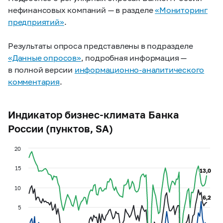
нефинансовых компаний — в разделе
«Мониторинг
предприятий»
.
Результаты опроса представлены в подразделе
«Данные опросов»
, подробная информация —
в полной версии
информационно-аналитического
комментария
.
Индикатор бизнес-климата Банка
России (пунктов, SA)
20
15
13,0
13,0
10
6,2
6,2
5