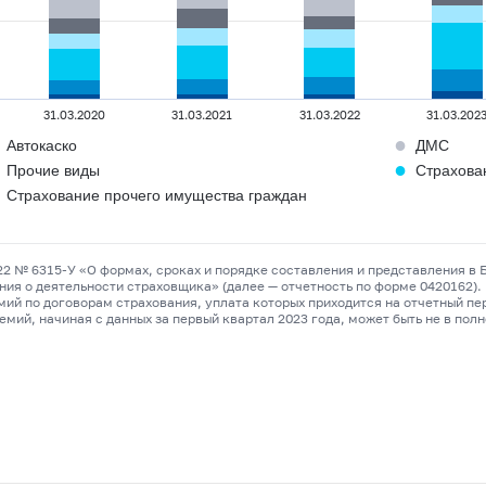
31.03.2020
31.03.2021
31.03.2022
31.03.202
●
Автокаско
ДМС
●
Прочие виды
Страхова
Страхование прочего имущества граждан
022 №
6315-У
«О формах, сроках и порядке составления и представления в
я о деятельности страховщика» (далее — отчетность по форме 0420162). В
ий по договорам страхования, уплата которых приходится на отчетный пер
мий, начиная с данных за первый квартал 2023 года, может быть не в пол