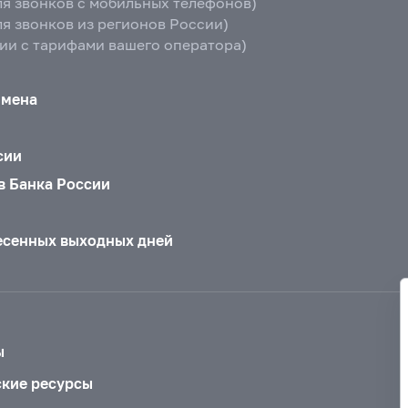
ля звонков с мобильных телефонов)
ля звонков из регионов России)
вии с тарифами вашего оператора)
бмена
сии
в Банка России
есенных выходных дней
ы
ские ресурсы