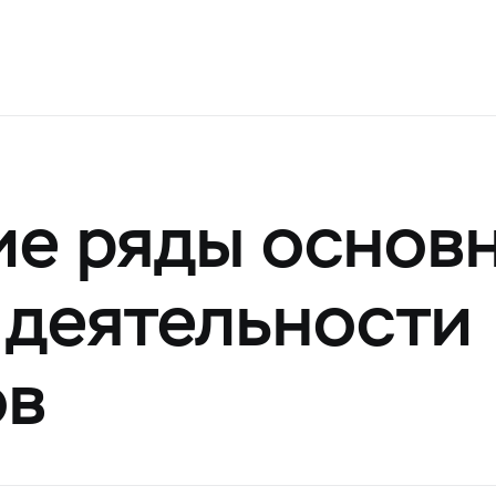
е ряды основ
 деятельности
ов