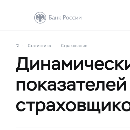
Статистика
Страхование
Динамически
показателей
страховщик