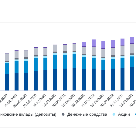
2.2019
30.06.2022
30.09.2020
31.03.2023
30.06.2021
31.03.2022
30.06.2020
31.12.2022
31.03.2021
31.12.2021
31.03.2020
30.09.2022
31.12.2020
30.06
30.09.2021
●
●
нковские вклады (депозиты)
Денежные средства
Акции