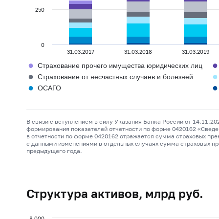
250
0
31.03.2017
31.03.2018
31.03.2019
●
●
Страхование прочего имущества юридических лиц
●
●
Страхование от несчастных случаев и болезней
●
●
ОСАГО
В связи с вступлением в силу Указания Банка России от 14.11.2
формирования показателей отчетности по форме 0420162 «Сведени
в отчетности по форме 0420162 отражается сумма страховых прем
с данными изменениями в отдельных случаях сумма страховых пре
предыдущего года.
Структура активов, млрд руб.
8 000