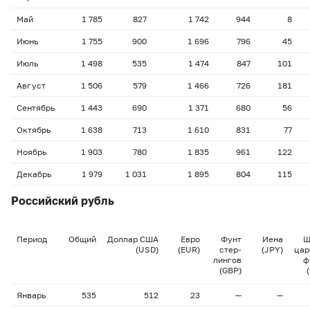
Май
1 785
827
1 742
944
8
Июнь
1 755
900
1 696
796
45
Июль
1 498
535
1 474
847
101
Август
1 506
579
1 466
726
181
Сентябрь
1 443
690
1 371
680
56
Октябрь
1 638
713
1 610
831
77
Ноябрь
1 903
780
1 835
961
122
Декабрь
1 979
1 031
1 895
804
115
Российский рубль
Период
Общий
Доллар США
Евро
Фунт
Иена
Ш
(USD)
(EUR)
стер-
(JPY)
цар
лингов
ф
(GBP)
Январь
535
512
23
—
—