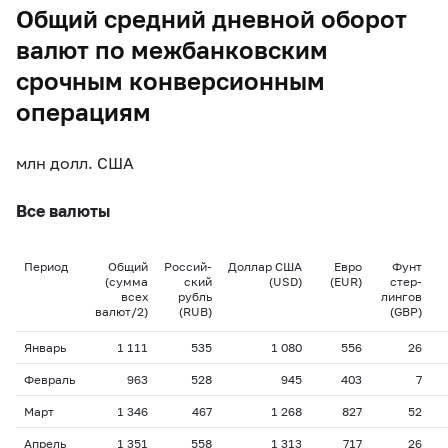
Общий средний дневной оборот
валют по межбанковским
срочным конверсионным
операциям
млн долл. США
Все валюты
Период
Общий
Россий-
Доллар США
Евро
Фунт
(сумма
ский
(USD)
(EUR)
стер-
всех
рубль
лингов
валют/2)
(RUB)
(GBP)
Январь
1 111
535
1 080
556
26
Февраль
963
528
945
403
7
Март
1 346
467
1 268
827
52
Апрель
1 351
558
1 313
717
26