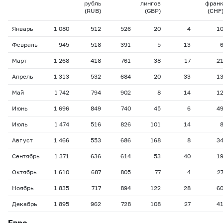
рубль
лингов
фран
(RUB)
(GBP)
(CHF
Январь
1 080
512
526
20
4
1
Февраль
945
518
391
5
13
Март
1 268
418
761
38
17
2
Апрель
1 313
532
684
20
33
1
Май
1 742
794
902
8
14
1
Июнь
1 696
849
740
45
6
4
Июль
1 474
516
826
101
14
Август
1 466
553
686
168
8
3
Сентябрь
1 371
636
614
53
40
1
Октябрь
1 610
687
805
77
4
2
Ноябрь
1 835
717
894
122
28
6
Декабрь
1 895
962
728
108
27
4
Евро