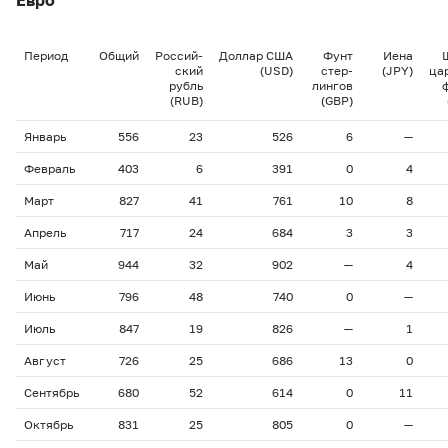
Период
Общий
Россий-
Доллар США
Фунт
Иена
ский
(USD)
стер-
(JPY)
ца
рубль
лингов
(RUB)
(GBP)
Январь
556
23
526
6
—
Февраль
403
6
391
0
4
Март
827
41
761
10
8
Апрель
717
24
684
3
3
Май
944
32
902
—
4
Июнь
796
48
740
0
—
Июль
847
19
826
—
1
Август
726
25
686
13
0
Сентябрь
680
52
614
0
11
Октябрь
831
25
805
0
—