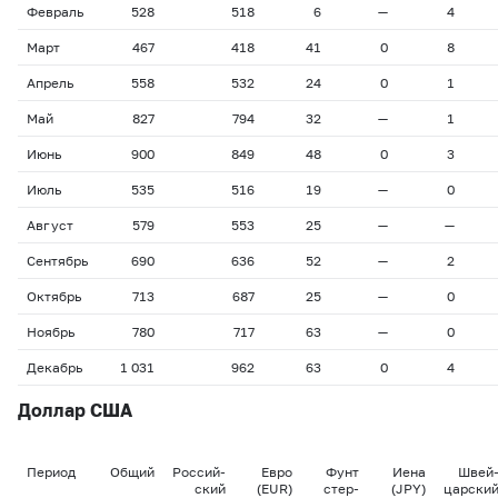
Февраль
528
518
6
—
4
Март
467
418
41
0
8
Апрель
558
532
24
0
1
Май
827
794
32
—
1
Июнь
900
849
48
0
3
Июль
535
516
19
—
0
Август
579
553
25
—
—
Сентябрь
690
636
52
—
2
Октябрь
713
687
25
—
0
Ноябрь
780
717
63
—
0
Декабрь
1 031
962
63
0
4
Доллар США
Период
Общий
Россий-
Евро
Фунт
Иена
Швей
ский
(EUR)
стер-
(JPY)
царски