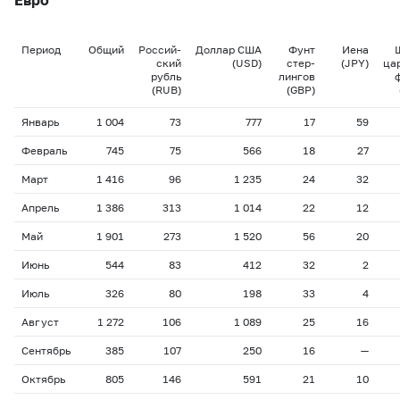
Период
Общий
Россий-
Доллар США
Фунт
Иена
ский
(USD)
стер-
(JPY)
ца
рубль
лингов
(RUB)
(GBP)
Январь
1 004
73
777
17
59
Февраль
745
75
566
18
27
Март
1 416
96
1 235
24
32
Апрель
1 386
313
1 014
22
12
Май
1 901
273
1 520
56
20
Июнь
544
83
412
32
2
Июль
326
80
198
33
4
Август
1 272
106
1 089
25
16
Сентябрь
385
107
250
16
—
Октябрь
805
146
591
21
10