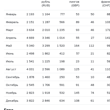
рубль
лингов
фран
(RUB)
(GBP)
(CHF
Январь
2 193
1 164
777
53
50
8
Февраль
2 151
1 287
566
89
46
10
Март
3 634
2 010
1 235
93
46
17
Апрель
4 669
3 346
1 014
55
27
14
Май
5 340
3 299
1 520
164
112
9
Июнь
2 498
1 862
412
57
21
8
Июль
1 541
1 225
198
23
11
5
Август
4 031
2 596
1 089
125
41
11
Сентябрь
1 878
1 460
250
53
10
4
Октябрь
2 545
1 706
591
91
48
3
Ноябрь
2 823
1 918
532
145
74
5
Декабрь
3 822
2 846
634
108
61
9
Евро