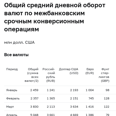
Общий средний дневной оборот
валют по межбанковским
срочным конверсионным
операциям
млн долл. США
Все валюты
Период
Общий
Россий-
Доллар США
Евро
Фунт
(сумма
ский
(USD)
(EUR)
стер-
всех
рубль
лингов
валют/2)
(RUB)
(GBP)
Январь
2 459
1 241
2 193
1 004
98
Февраль
2 357
1 365
2 151
745
128
Март
3 830
2 113
3 634
1 416
122
Апрель
5 048
3 661
4 669
1 386
79