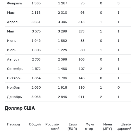
Февраль
1 365
1 287
75
0
3
Март
2 113
2 010
96
0
1
Апрель
3 661
3 346
313
1
1
Май
3 575
3 299
273
1
1
Июнь
1 945
1 862
83
0
1
Июль
1 306
1 225
80
1
1
Август
2 703
2 596
106
0
1
Сентябрь
1 572
1 460
107
2
1
Октябрь
1 854
1 706
146
0
1
Ноябрь
2 030
1 918
110
1
0
Декабрь
3 065
2 846
211
2
1
Доллар США
Период
Общий
Россий-
Евро
Фунт
Иена
Швей
ский
(EUR)
стер-
(JPY)
царски