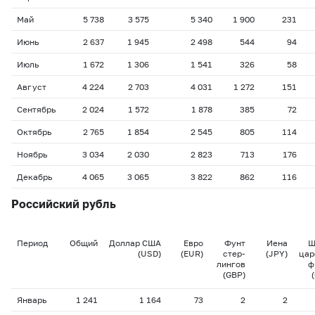
Май
5 738
3 575
5 340
1 900
231
Июнь
2 637
1 945
2 498
544
94
Июль
1 672
1 306
1 541
326
58
Август
4 224
2 703
4 031
1 272
151
Сентябрь
2 024
1 572
1 878
385
72
Октябрь
2 765
1 854
2 545
805
114
Ноябрь
3 034
2 030
2 823
713
176
Декабрь
4 065
3 065
3 822
862
116
Российский рубль
Период
Общий
Доллар США
Евро
Фунт
Иена
Ш
(USD)
(EUR)
стер-
(JPY)
цар
лингов
ф
(GBP)
Январь
1 241
1 164
73
2
2