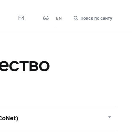
EN
Поиск по сайту
ество
CoNet)