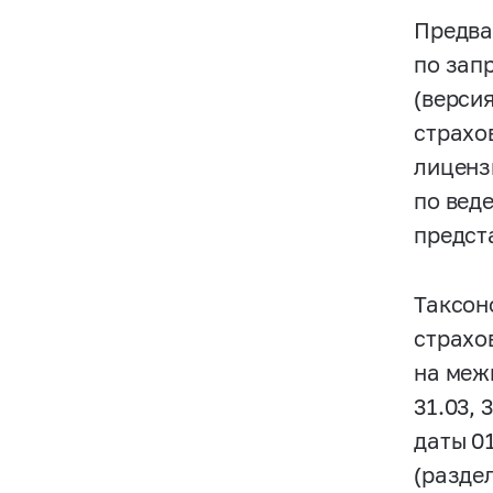
Предва
по зап
(верси
страхо
лиценз
по вед
предст
Таксон
страхо
на межп
31.03, 
даты 0
(раздел