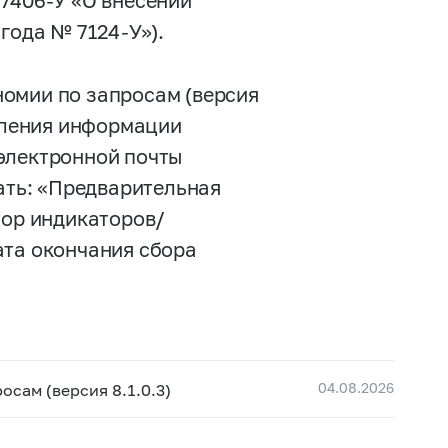
№
7406-У
«О внесении
5 года №
7124-У»).
омии по запросам (версия
авления информации
электронной почты
ать: «Предварительная
тор индикаторов/
ата окончания сбора
04.08.2026
сам (версия 8.1.0.3)