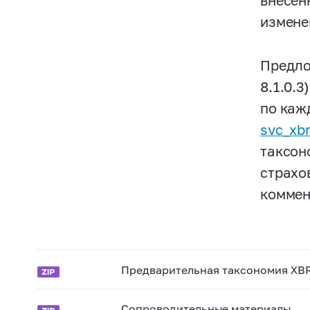
внесен
измене
Предло
8.1.0.
по каж
svc_xbr
таксон
страхо
коммен
Предварительная таксономия XBR
Сопроводительные материалы