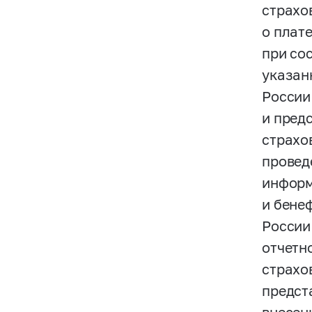
страхо
о плат
при со
указан
России
и пред
страхо
провед
информ
и бене
России
отчетн
страхо
предст