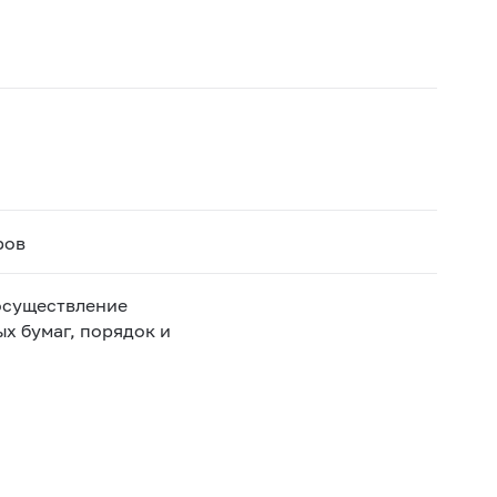
ров
осуществление
х бумаг, порядок и