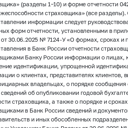
вщика» (разделы 1–10) и форме отчетности 04
ежеспособности страховщика» (все разделы)
ставлении информации следует руководствов
ных форм отчетности, установленными в прил
 от 30.06.2025 №
7124-У
«О формах, сроках и 
ставления в Банк России отчетности страховщ
вщиками Банку России информации о лицах, 
ение идентификации, упрощенной идентифик
ации о клиентах, представителях клиентов, 
фициарных владельцах, о порядке сообщения
 сведений об опубликовании годовой бухгалт
ости страховщика, а также о порядке и срока
вщиками в Банк России сведений и документо
авительств и иных обособленных подразделен