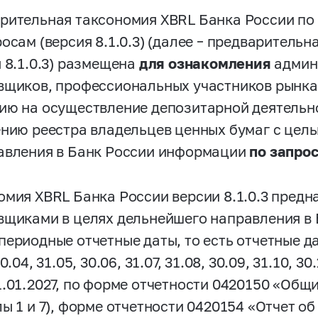
рительная таксономия XBRL Банка России п
росам (версия 8.1.0.3) (далее – предваритель
я 8.1.0.3) размещена
для ознакомления
админ
вщиков, профессиональных участников рынка
ию на осуществление депозитарной деятельно
ению реестра владельцев ценных бумаг с цел
авления в Банк России информации
по запро
омия XBRL Банка России версии 8.1.0.3 пред
вщиками в целях дельнейшего направления в
ериодные отчетные даты, то есть отчетные дат
30.04, 31.05, 30.06, 31.07, 31.08, 30.09, 31.10, 3
1.01.2027, по форме отчетности 0420150 «Общ
ы 1 и 7), форме отчетности 0420154 «Отчет об