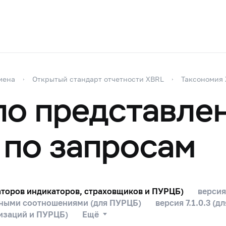
мена
Открытый стандарт отчетности XBRL
Таксономия
по представле
по запросам
раторов индикаторов, страховщиков и ПУРЦБ)
версия
льными соотношениями (для ПУРЦБ)
версия 7.1.0.3 (
низаций и ПУРЦБ)
Ещё