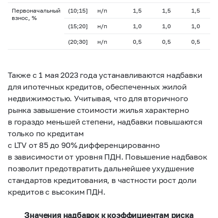
Первоначальный
(10;15]
н/п
1,5
1,5
1,5
взнос, %
(15;20]
н/п
1,0
1,0
1,0
(20;30]
н/п
0,5
0,5
0,5
Также с 1 мая 2023 года устанавливаются надбавки
для ипотечных кредитов, обеспеченных жилой
недвижимостью. Учитывая, что для вторичного
рынка завышение стоимости жилья характерно
в гораздо меньшей степени, надбавки повышаются
только по кредитам
с LTV от 85 до 90% дифференцированно
в зависимости от уровня ПДН. Повышение надбавок
позволит предотвратить дальнейшее ухудшение
стандартов кредитования, в частности рост доли
кредитов с высоким ПДН.
Значения надбавок к коэффициентам риска