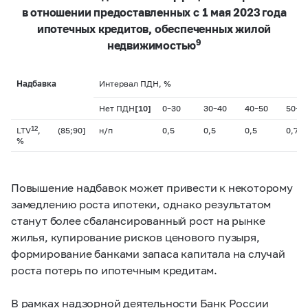
в отношении предоставленных с 1 мая 2023 года
ипотечных кредитов, обеспеченных жилой
9
недвижимостью
Надбавка
Интервал ПДН, %
Нет ПДН
[10]
0–30
30–40
40–50
50–6
12
LTV
,
(85;90]
н/п
0,5
0,5
0,5
0,7
%
Повышение надбавок может привести к некоторому
замедлению роста ипотеки, однако результатом
станут более сбалансированный рост на рынке
жилья, купирование рисков ценового пузыря,
формирование банками запаса капитала на случай
роста потерь по ипотечным кредитам.
В рамках надзорной деятельности Банк России