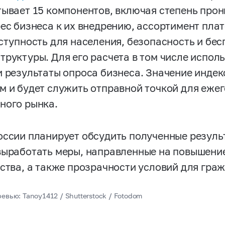
тывает 15 компонентов, включая степень про
рес бизнеса к их внедрению, ассортимент пла
оступность для населения, безопасность и бе
труктуры. Для его расчета в том числе испол
и результаты опроса бизнеса. Значение индекс
м и будет служить отправной точкой для еже
ного рынка.
оссии планирует обсудить полученные резуль
выработать меры, направленные на повышение
ества, а также прозрачности условий для граж
евью: Tanoy1412 / Shutterstock / Fotodom