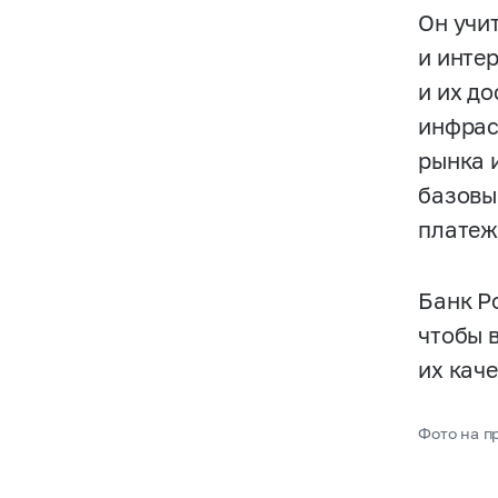
Он учи
и инте
и их д
инфрас
рынка 
базовы
платеж
Банк Р
чтобы 
их кач
Фото на пр