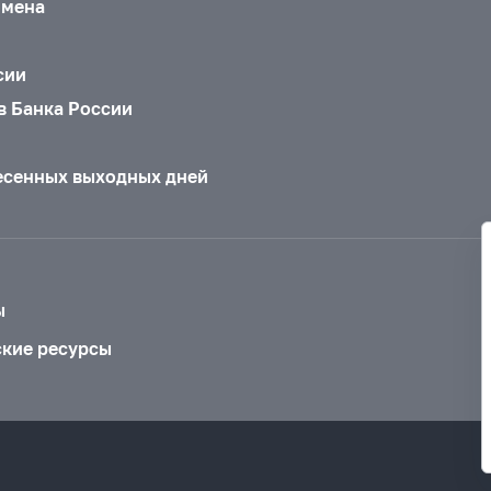
бмена
сии
в Банка России
есенных выходных дней
ы
ские ресурсы