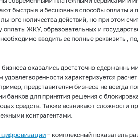
ны современными платежными сервисами и и
ают быстрые и бесшовные способы оплаты и 
льного количества действий, но при этом сч
у оплаты ЖКУ, образовательных и государстве
 необходимо вводить ее полные реквизиты, п
.
 бизнеса оказались достаточно сдержанными
м удовлетворенности характеризуется расчет
апример, представителям бизнеса не всегда п
ии банков для принятия решения о блокировк
водах средств. Также возникают сложности п
бежными контрагентами.
 цифровизации
– комплексный показатель ра