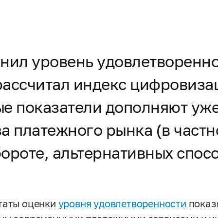
нил уровень удовлетворенно
рассчитал индекс цифровиза
ые показатели дополняют у
а платежного рынка (в частн
ороте, альтернативных спосо
таты оценки
уровня удовлетворенности
показы