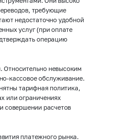
нструментами. Они высоко
переводов, требующие
итают недостаточно удобной
нных услуг (при оплате
одтверждать операцию
. Относительно невысоким
но-кассовое обслуживание.
онятны тарифная политика,
ах или ограничениях
ри совершении расчетов
звития платежного рынка.