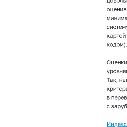
доволь
оценив
минима
систем
картой
кодом)
Оценки
уровне
Так, н
критер
в пере
с зару
Индекс