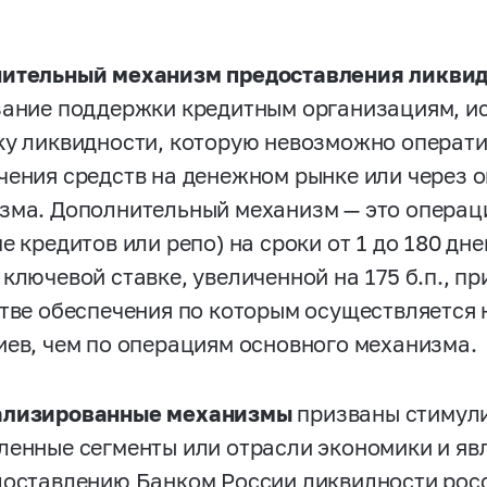
ительный механизм предоставления ликви
зание поддержки кредитным организациям, 
ку ликвидности, которую невозможно операти
чения средств на денежном рынке или через 
зма. Дополнительный механизм — это операц
е кредитов или репо) на сроки от 1 до 180 дн
 ключевой ставке, увеличенной на 175 б.п., п
стве обеспечения по которым осуществляется 
иев, чем по операциям основного механизма.
ализированные механизмы
призваны стимули
ленные сегменты или отрасли экономики и я
доставлению Банком России ликвидности рос