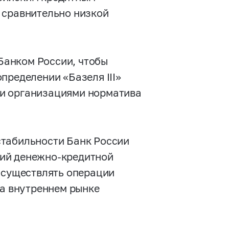
 сравнительно низкой
Банком России, чтобы
пределении «Базеля III»
ми организациями норматива
стабильности Банк России
ций денежно-кредитной
 осуществлять операции
на внутреннем рынке