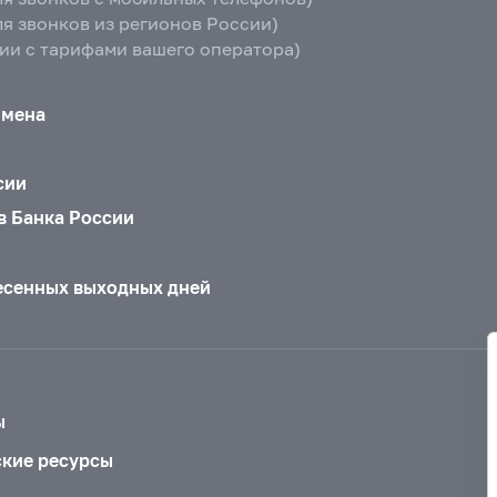
ля звонков из регионов России)
вии с тарифами вашего оператора)
бмена
сии
в Банка России
есенных выходных дней
ы
ские ресурсы