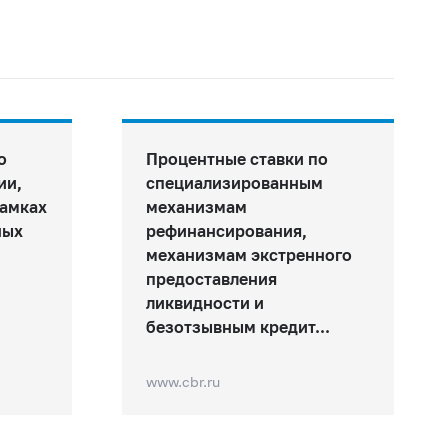
о
Процентные ставки по
ии,
специализированным
рамках
механизмам
ных
рефинансирования,
механизмам экстренного
предоставления
ликвидности и
безотзывным кредит...
www.cbr.ru