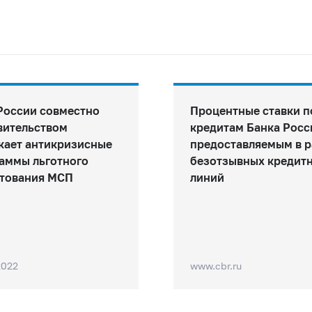
России совместно
Процентные ставки п
вительством
кредитам Банка Росс
кает антикризисные
предоставляемым в 
аммы льготного
безотзывных кредит
тования МСП
линий
2022
www.cbr.ru