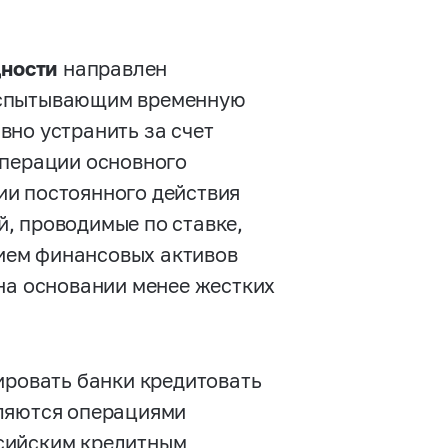
дности
направлен
испытывающим временную
вно устранить за счет
операции основного
ии постоянного действия
ей, проводимые по ставке,
рием финансовых активов
на основании менее жестких
ровать банки кредитовать
вляются операциями
сийским кредитным