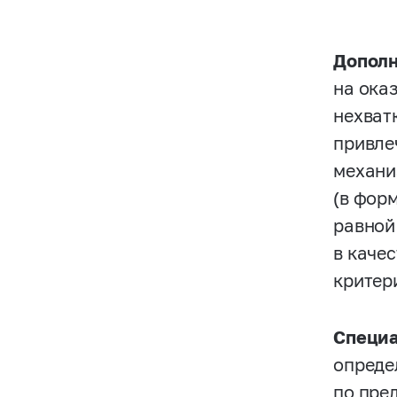
Дополн
на ока
нехват
привле
механи
(в форм
равной
в каче
критер
Специ
опреде
по пре