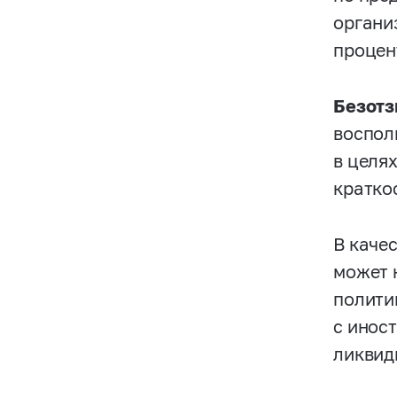
органи
процен
Безотз
воспол
в целя
кратко
В каче
может 
полити
с инос
ликвид