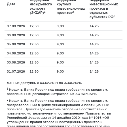
Дата
несырьевого
крупных
инвестиционных
М
экспорта
инвестиционных
проектов в
1
2
(ЭКСАР)
проектов
отдельных
3
субъектах РФ
07.08.2026
12,50
9,00
14,25
12
06.08.2026
12,50
9,00
14,25
12
05.08.2026
12,50
9,00
14,25
12
04.08.2026
12,50
9,00
14,25
12
03.08.2026
12,50
9,00
14,25
12
31.07.2026
12,50
9,00
14,25
12
Данные доступны с 03.02.2014 по 07.08.2026.
1
Кредиты Банка России под права требования по кредитам,
обеспеченным договорами страхования АО «ЭКСАР».
2
Кредиты Банка России под права требования по кредитам,
предоставленным в целях финансирования инвестиционных
проектов. Проекты должны быть отобраны в соответствии с
правилами, установленными постановлением Правительства
Российской Федерации от 14 декабря 2010 года № 1016 «Об
утверждении правил отбора инвестиционных проектов и
принципалов для предоставления государственных гарантий