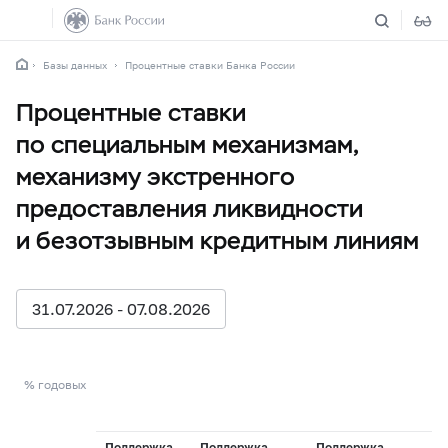
Базы данных
Процентные ставки Банка России
Процентные ставки
по специальным механизмам,
механизму экстренного
предоставления ликвидности
и безотзывным кредитным линиям
31.07.2026 - 07.08.2026
% годовых
С
Поддержка
Поддержка
Поддержка
По