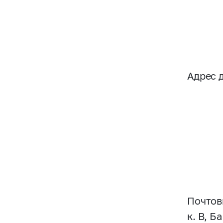
Адрес д
Почтов
к. В, Б