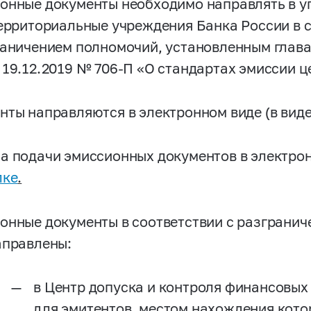
онные документы необходимо направлять в 
территориальные учреждения Банка России в 
раничением полномочий, установленным глава
 19.12.2019 №
706-П
«О стандартах эмиссии ц
нты направляются в электронном виде (в виде
а подачи эмиссионных документов в электро
лке
.
онные документы в соответствии с разграни
аправлены:
в Центр допуска и контроля финансовых 
для эмитентов, местом нахождения кото