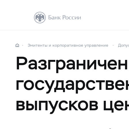
Эмитенты и корпоративное управление
Допу
Разграничен
государстве
выпусков це