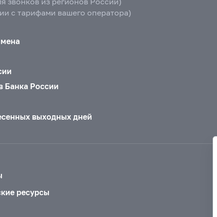
ля звонков из регионов России)
вии с тарифами вашего оператора)
бмена
сии
в Банка России
есенных выходных дней
ы
ские ресурсы