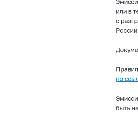
Эмисси
или в 
с разг
России
Докуме
Правил
по ссы
Эмисси
быть н