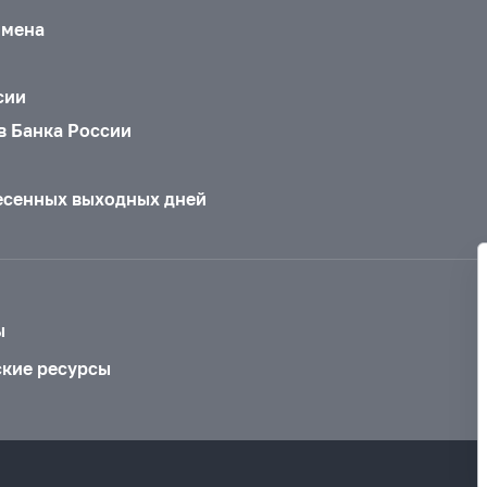
бмена
сии
в Банка России
есенных выходных дней
ы
ские ресурсы