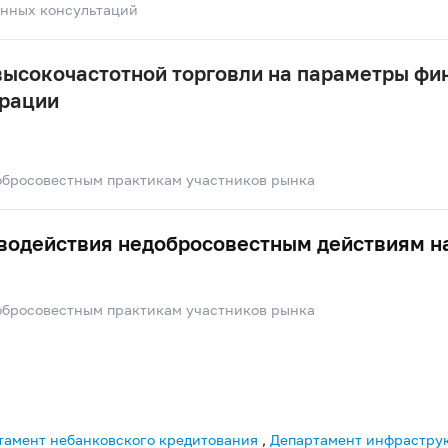
енных консультаций
высокочастотной торговли на параметры фи
рации
обросовестным практикам участников рынка
водействия недобросовестным действиям н
обросовестным практикам участников рынка
тамент небанковского кредитования
,
Департамент инфрастру