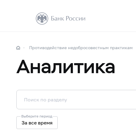
Противодействие недобросовестным практикам
Аналитика
Выберите период
За все время