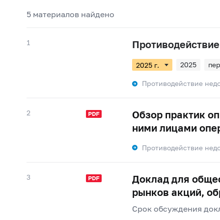
5 материалов найдено
1
Противодействие
2025
пер
Противодействие нед
2
Обзор практик о
ними лицами опе
Противодействие нед
3
Доклад для общес
рынков акций, о
Срок обсуждения докл