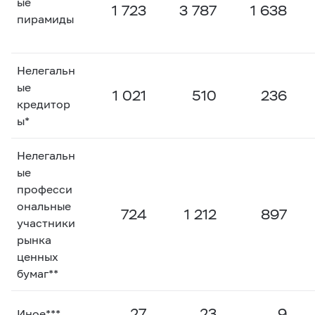
ые
1 723
3 787
1 638
пирамиды
Нелегальн
ые
1 021
510
236
кредитор
ы*
Нелегальн
ые
професси
ональные
724
1 212
897
участники
рынка
ценных
бумаг**
27
23
9
Иное***