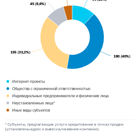
45 (9,6%)
45 (9,6%)
155 (33,2%)
155 (33,2%)
190 (40%)
190 (40%)
●
Интернет-проекты
●
Общества с ограниченной ответственностью
●
Индивидуальные предприниматели и физические лица
●
Неустановленные лица*
●
Иные виды субъектов
* Субъекты, предлагающие услуги кредитования в точках продаж
(установлены адрес и вывеска/название компании).