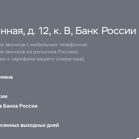
ная, д. 12, к. В, Банк России
ля звонков с мобильных телефонов)
ля звонков из регионов России)
вии с тарифами вашего оператора)
бмена
сии
в Банка России
есенных выходных дней