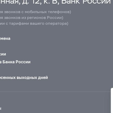
ная, д. 12, к. В, Банк России
ля звонков с мобильных телефонов)
ля звонков из регионов России)
вии с тарифами вашего оператора)
бмена
сии
в Банка России
есенных выходных дней
ы