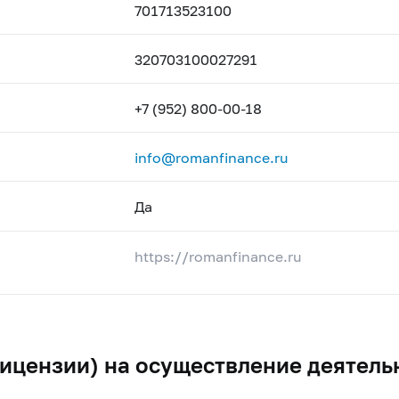
701713523100
320703100027291
+7 (952) 800-00-18
info@romanfinance.ru
Да
https://romanfinance.ru
ицензии) на осуществление деятель