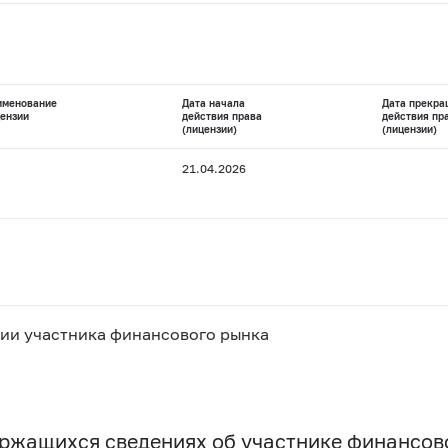
именование
Дата начала
Дата прекра
ензии
действия права
действия пр
(лицензии)
(лицензии)
21.04.2026
ии участника финансового рынка
держащихся сведениях об участнике финансо