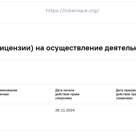
https://tokenique.org/
ицензии) на осуществление деятель
именование
Дата начала
Дата прекра
ензии
действия права
действия пр
(лицензии)
(лицензии)
26.11.2024