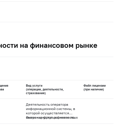
ности на финансовом рынке
щения
Вид услуги
Файл лицензии
ава
(операции, деятельности,
(при наличии)
страхования)
Деятельность оператора
информационной системы, в
которой осуществляется
выпуск цифровых финансовых
Оказание услуг расчетов по
активов
сделкам, совершенным с
использованием электронной