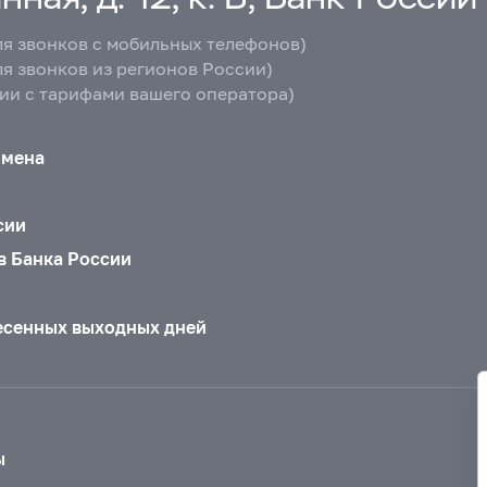
ля звонков с мобильных телефонов)
ля звонков из регионов России)
вии с тарифами вашего оператора)
бмена
сии
в Банка России
есенных выходных дней
ы