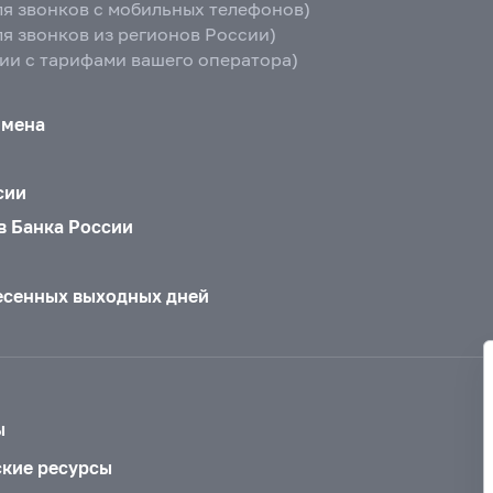
ля звонков с мобильных телефонов)
ля звонков из регионов России)
вии с тарифами вашего оператора)
бмена
сии
в Банка России
есенных выходных дней
ы
ские ресурсы