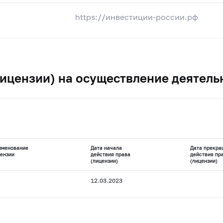
https://инвестиции-россии.рф
ицензии) на осуществление деятель
именование
Дата начала
Дата прекра
ензии
действия права
действия пр
(лицензии)
(лицензии)
12.03.2023