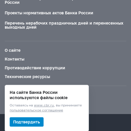
России
Проекты нормативных актов Банка России
Перечень нерабочих праздничных дней и перенесенных
выходных дней
О сайте
Контакты
Противодействие коррупции
Технические ресурсы
На сайте Банка России
Версия для слабовидящих
используются файлы cookie
Оставаясь на
www.cbr.ru
, вы принимаете
пользовательское соглашение
© Банк России, 2000–2026.
Подтвердить
Дизайн сайта —