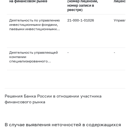
на финансовом рынке
(номер лицензии,
лицензи
номер записи в
реестре)
Деятельность по управлению
21-000-1-01026
Управле
инвестиционными фондами,
паевыми инвестиционными
фондами и
негосударственными
пенсионными фондами
Деятельность управляющей
-
-
компании
специализированного
общества
Решения Банка России в отношении участника
финансового рынка
В случае выявления неточностей в содержащихся