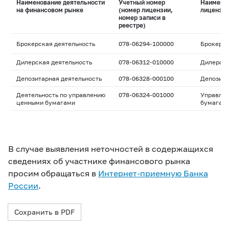
Наименование деятельности
Учетный номер
Наимено
на финансовом рынке
(номер лицензии,
лицензи
номер записи в
реестре)
Брокерская деятельность
078-06294-100000
Брокерс
Дилерская деятельность
078-06312-010000
Дилерск
Депозитарная деятельность
078-06328-000100
Депозита
Деятельность по управлению
078-06324-001000
Управле
ценными бумагами
бумагам
В случае выявления неточностей в содержащихся
сведениях об участнике финансового рынка
просим обращаться в
Интернет-приемную Банка
России
.
Сохранить в PDF